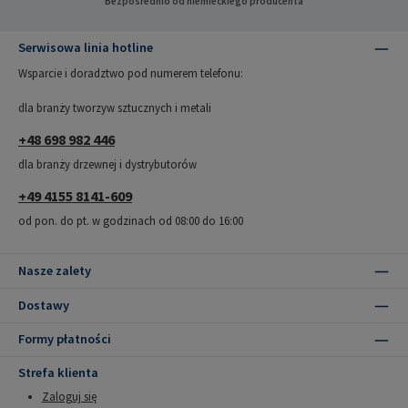
Bezpośrednio od niemieckiego producenta
Serwisowa linia hotline
Wsparcie i doradztwo pod numerem telefonu:
dla branży tworzyw sztucznych i metali
+48 698 982 446
dla branży drzewnej i dystrybutorów
+49 4155 8141-609
od pon. do pt. w godzinach od 08:00 do 16:00
Nasze zalety
Dostawy
Formy płatności
Strefa klienta
Zaloguj się