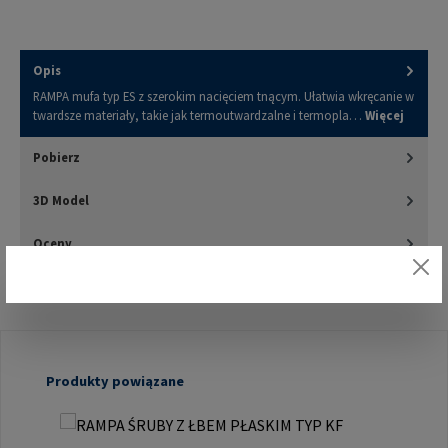
Opis
RAMPA mufa typ ES z szerokim nacięciem tnącym. Ułatwia wkręcanie w
twardsze materiały, takie jak termoutwardzalne i termopla…
Więcej
Pobierz
3D Model
Oceny
Pomiń galerię produktów
Produkty powiązane