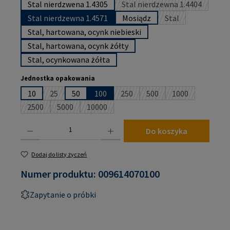
Stal nierdzwena 1.4305
Stal nierdzewna 1.4404
(Ta opcja jest obecnie
Stal nierdzewna 1.4571
Mosiądz
Stal
(Ta opcja jest obe
Stal, hartowana, ocynk niebieski
Stal, hartowana, ocynk żółty
Stal, ocynkowana żółta
Wybierz
Jednostka opakowania
10
25
50
100
250
500
1000
(Ta opcja jest obecnie niedostępna.)
(Ta opcja jest obecnie niedostępn
(Ta opcja jest obecnie ni
(Ta opcja jest o
2500
5000
10000
(Ta opcja jest obecnie niedostępna.)
(Ta opcja jest obecnie niedostępna.)
(Ta opcja jest obecnie niedostępna.)
Ilość produktu: Wprowadź żądaną ilość lub użyj przycisków, aby zwiększyć lub zmniejsz
Do koszyka
Dodaj do listy życzeń
Numer produktu:
009614070100
Zapytanie o próbki