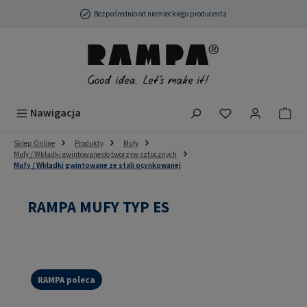
Przejdź do głównej zawartości
Bezpośrednio od niemieckiego producenta
Masz 0 przedmio
Nawigacja
Sklep Online
Produkty
Mufy
Mufy / Wkładki gwintowane do tworzyw sztucznych
Mufy / Wkładki gwintowane ze stali ocynkowanej
RAMPA MUFY TYP ES
RAMPA poleca