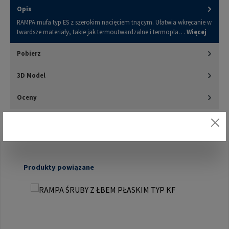
Opis
RAMPA mufa typ ES z szerokim nacięciem tnącym. Ułatwia wkręcanie w
twardsze materiały, takie jak termoutwardzalne i termopla…
Więcej
Pobierz
3D Model
Oceny
Pomiń galerię produktów
Produkty powiązane