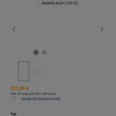
Pomiń galerię zdjęć
Cena regularna:
117,68 €
Treść:
50 sztuk
(235,36 € / 100 sztuk)
Ceny bez VAT plus koszty wysyłki
Wybierz
Typ