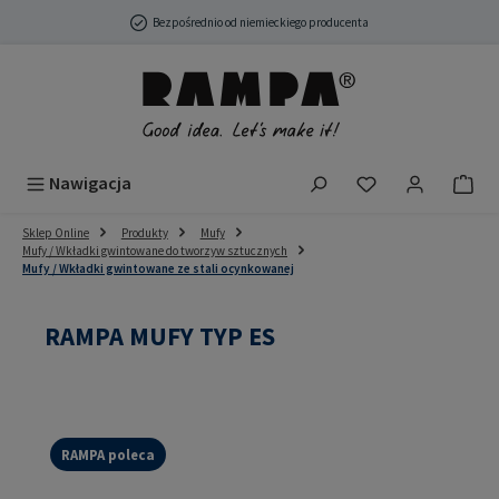
Przejdź do głównej zawartości
Bezpośrednio od niemieckiego producenta
Masz 0 przedmio
Nawigacja
Sklep Online
Produkty
Mufy
Mufy / Wkładki gwintowane do tworzyw sztucznych
Mufy / Wkładki gwintowane ze stali ocynkowanej
RAMPA MUFY TYP ES
RAMPA poleca