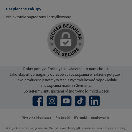
Bezpieczne zakupy
Wielokrotnie nagradzany i certyfikowany!
Dobry pomysł. Zróbmy to! - właśnie o to nam chodzi.
Jako ekspert pomagamy opracować rozwiązania w zakresie połączeń.
Jako producent jesteśmy w stanie wyprodukować odpowiednie
rozwiązania made in Germany.
Bo jesteśmy entuzjastami różnorodności możliwości!
Facebook
Instagram
YouTube
TikTok
LinkedIn
Wysyłka i dostawa
Płatność
Warunki
Anulowanie
Wszystkie ceny z wyłączeniem. VAT plus
koszty wysyłki
i ewentualne opłaty za dostawę,