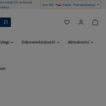
a emisji CO₂ w naszej
bez VAT
Polski
Serwis/pomoc
odukcji
Masz 0 przedmioty na liś
sługi
Odpowiedzialność
Aktualności
anej
a: