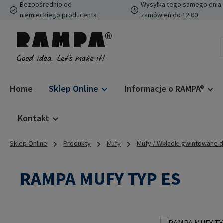
Bezpośrednio od
Wysyłka tego samego dnia 
ejdź do głównej zawartości
Przejdź do wyszukiwania
Przejdź do głównej nawigacji
niemieckiego producenta
zamówień do 12:00
Home
Sklep Online
Informacje o RAMPA®
Kontakt
Sklep Online
Produkty
Mufy
Mufy / Wkładki gwintowane 
RAMPA MUFY TYP ES
Pomiń galerię zdjęć