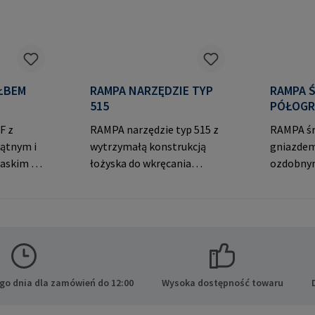
 ŁBEM
RAMPA NARZĘDZIE TYP
RAMPA 
515
PÓŁOGR
F z
RAMPA narzędzie typ 515 z
RAMPA śr
ątnym i
wytrzymałą konstrukcją
gniazdem
askim do
łożyska do wkręcania
ozdobny
eń. Dane
RAMPA muf przez gwint
do widoc
PA GmbH
wewnętrzny. Do
Dane pro
ide 8
wykorzystania wyłącznie z
GmbH & C
cy E-
oryginalnymi mufami
Heide 8 
.com
RAMPA. Dane producenta:
Niemcy E
RAMPA GmbH & Co. KG Auf
mail@ra
der Heide 8 21514 Büchen
go dnia dla zamówień do 12:00
Wysoka dostępność towaru
Niemcy E-Mail: