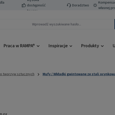
dla
Kompensacj
dostępność
Doradztwo
własnej pr
towaru
Praca w RAMPA®
Inspiracje
Produkty
U
do tworzyw sztucznych
Mufy / Wkładki gwintowane ze stali ocynkow
Cena regularn