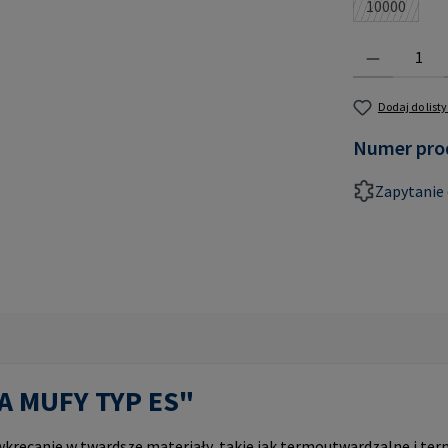
10000
(Ta opcja 
Ilość produktu:
Dodaj do list
Numer pro
Zapytanie 
PA MUFY TYP ES"
ręcanie w twardsze materiały, takie jak termoutwardzalne i ter