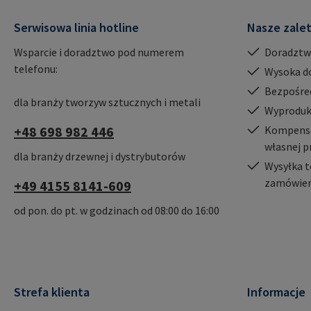
Serwisowa linia hotline
Nasze zale
Wsparcie i doradztwo pod numerem
Doradztw
telefonu:
Wysoka d
Bezpośre
dla branży tworzyw sztucznych i metali
Wyproduk
+48 698 982 446
Kompensac
własnej p
dla branży drzewnej i dystrybutorów
Wysyłka t
zamówień
+49 4155 8141-609
od pon. do pt. w godzinach od 08:00 do 16:00
Strefa klienta
Informacje