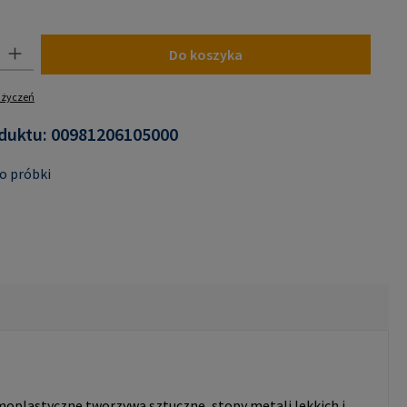
jest obecnie niedostępna.)
 Wprowadź żądaną ilość lub użyj przycisków, aby zwiększyć lub zmniejszyć i
Do koszyka
y życzeń
duktu:
00981206105000
o próbki
moplastyczne tworzywa sztuczne, stopy metali lekkich i