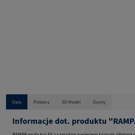
Opis
Pobierz
3D Model
Oceny
Informacje dot. produktu "RAM
RAMPA mufa typ ES z szerokim nacięciem tnącym. Ułatwia wk