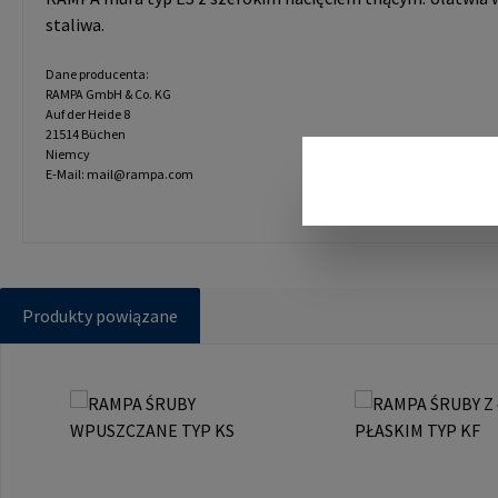
staliwa.
Dane producenta:
RAMPA GmbH & Co. KG
Auf der Heide 8
21514 Büchen
Niemcy
E-Mail: mail@rampa.com
Produkty powiązane
Pomiń galerię produktów