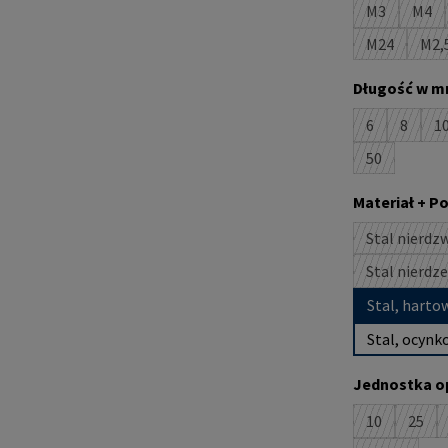
M3
M4
(Ta opcja je
(Ta 
M24
M2,
(Ta opcja j
(T
Wybierz
Długość w m
6
8
1
(Ta opcja jes
(Ta opc
(
50
(Ta opcja je
Wybierz
Materiał + P
Stal nierdz
Stal nierdz
Stal, harto
Stal, ocynk
Wybierz
Jednostka o
10
25
(Ta opcja je
(Ta o