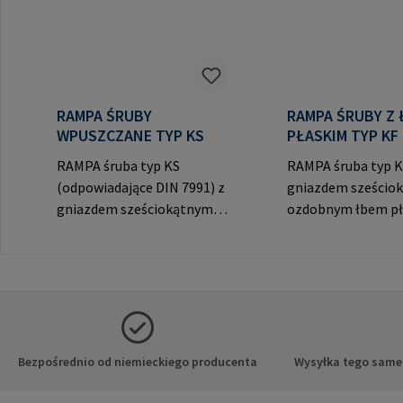
RAMPA ŚRUBY
RAMPA ŚRUBY Z
WPUSZCZANE TYP KS
PŁASKIM TYP KF
RAMPA śruba typ KS
RAMPA śruba typ K
(odpowiadające DIN 7991) z
gniazdem sześciok
gniazdem sześciokątnym i
ozdobnym łbem pł
ozdobnym łbem
widocznych połącz
stożkowym do widocznych
producenta: RAM
połączeń. Dane producenta:
& Co. KG Auf der He
RAMPA GmbH & Co. KG Auf
21514 Büchen Niem
der Heide 8 21514 Büchen
Mail: mail@rampa
Niemcy E-Mail:
mail@rampa.com
Bezpośrednio od niemieckiego producenta
Wysyłka tego same