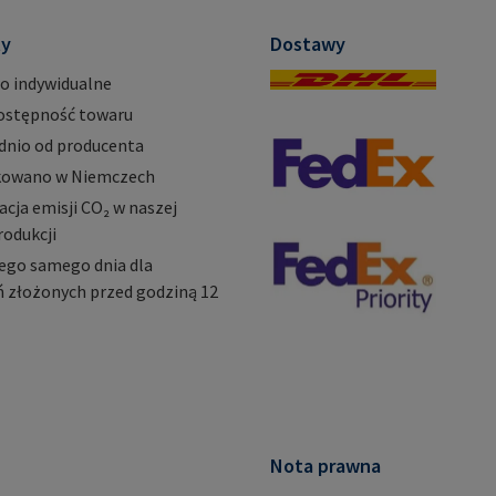
mail@rampa.com
ty
Dostawy
o indywidualne
ostępność towaru
dnio od producenta
owano w Niemczech
ja emisji CO₂ w naszej
rodukcji
ego samego dnia dla
 złożonych przed godziną 12
Nota prawna