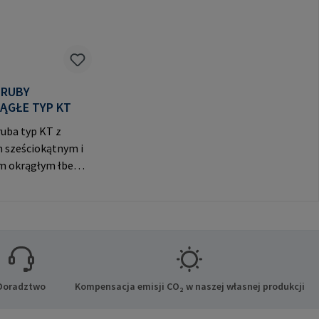
ŚRUBY
ĄGŁE TYP KT
uba typ KT z
 sześciokątnym i
m okrągłym łbem
znych połączeń.
ducenta: RAMPA
o. KG Auf der
21514 Büchen
-Mail:
mpa.com
Doradztwo
Kompensacja emisji CO₂ w naszej własnej produkcji