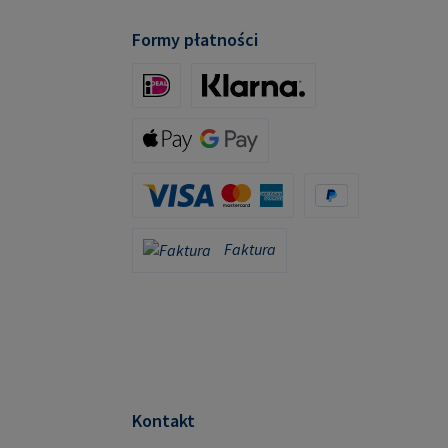
Formy płatności
iDeal (via Stripe)
Klarna (via Stripe)
Apple Pay / Google Pay (via Stripe)
Karta kredytowa (za pośrednictwem Stripe)
PayPal
Faktura
Faktura
Kontakt