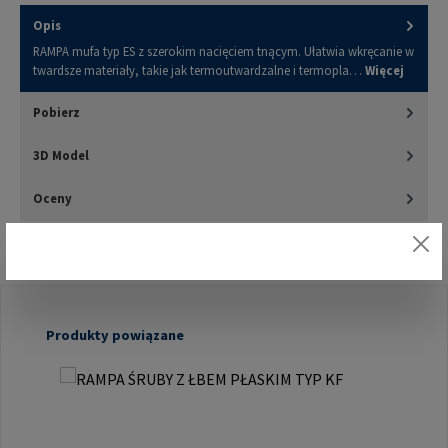
Opis
RAMPA mufa typ ES z szerokim nacięciem tnącym. Ułatwia wkręcanie w
twardsze materiały, takie jak termoutwardzalne i termopla…
Więcej
Pobierz
3D Model
Oceny
Pomiń galerię produktów
Produkty powiązane