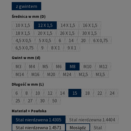
z gwintem
Wybierz
Średnica w mm (D)
10 X 1,5
12 X 1,5
14 X 1,5
16 X 1,5
(Ta opcja jest obecnie niedostępna.)
(Ta opcja jest obecnie niedostępna.)
(Ta opcja jest obecnie 
18 X 1,5
20 X 1,5
26 X 1,5
30 X 1,5
(Ta opcja jest obecnie niedostępna.)
(Ta opcja jest obecnie niedostępna.)
(Ta opcja jest obecnie niedostępna.)
(Ta opcja jest obecnie 
4,5 X 0,5
5 X 0,5
6
14
20
6 X 0,75
(Ta opcja jest obecnie niedostępna.)
(Ta opcja jest obecnie niedostępna.)
(Ta opcja jest obecnie niedostępna.)
(Ta opcja jest obecnie niedostępna
(Ta opcja jest obecnie nied
(Ta opcja jest ob
6,5 X 0,75
9
8 X 1
9 X 1
(Ta opcja jest obecnie niedostępna.)
(Ta opcja jest obecnie niedostępna.)
(Ta opcja jest obecnie niedostępna.)
(Ta opcja jest obecnie niedostępn
Wybierz
Gwint w mm (d)
M3
M4
M5
M6
M8
M10
M12
(Ta opcja jest obecnie niedostępna.)
(Ta opcja jest obecnie niedostępna.)
(Ta opcja jest obecnie niedostępna.)
(Ta opcja jest obecnie niedostępna.)
(Ta opcja jest obecnie n
(Ta opcja jest o
M14
M16
M20
M24
M2,5
M3,5
(Ta opcja jest obecnie niedostępna.)
(Ta opcja jest obecnie niedostępna.)
(Ta opcja jest obecnie niedostępna.)
(Ta opcja jest obecnie niedostępna.)
(Ta opcja jest obecnie nied
(Ta opcja jest ob
Wybierz
Długość w mm (L)
6
8
10
12
14
15
18
22
24
(Ta opcja jest obecnie niedostępna.)
(Ta opcja jest obecnie niedostępna.)
(Ta opcja jest obecnie niedostępna.)
(Ta opcja jest obecnie niedostępna.)
(Ta opcja jest obecnie niedostępna.)
(Ta opcja jest obecnie n
(Ta opcja jest obe
(Ta opcja j
25
27
30
50
(Ta opcja jest obecnie niedostępna.)
(Ta opcja jest obecnie niedostępna.)
(Ta opcja jest obecnie niedostępna.)
(Ta opcja jest obecnie niedostępna.)
Wybierz
Materiał + Powłoka
Stal nierdzwena 1.4305
Stal nierdzewna 1.4404
(Ta opcja jest obecnie
Stal nierdzewna 1.4571
Mosiądz
Stal
(Ta opcja jest obe