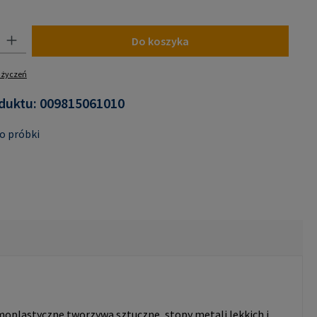
jest obecnie niedostępna.)
 Wprowadź żądaną ilość lub użyj przycisków, aby zwiększyć lub zmniejszyć i
Do koszyka
y życzeń
duktu:
009815061010
o próbki
moplastyczne tworzywa sztuczne, stopy metali lekkich i