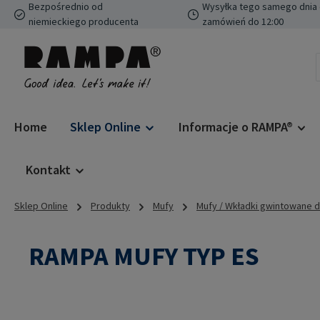
Bezpośrednio od
Wysyłka tego samego dnia 
ejdź do głównej zawartości
Przejdź do wyszukiwania
Przejdź do głównej nawigacji
niemieckiego producenta
zamówień do 12:00
Home
Sklep Online
Informacje o RAMPA®
Kontakt
Sklep Online
Produkty
Mufy
Mufy / Wkładki gwintowane 
RAMPA MUFY TYP ES