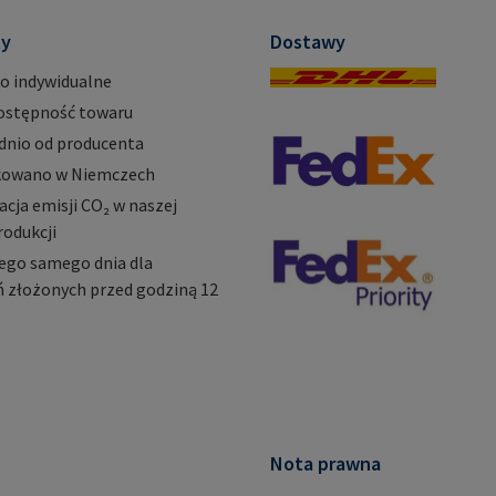
ty
Dostawy
o indywidualne
ostępność towaru
dnio od producenta
owano w Niemczech
ja emisji CO₂ w naszej
rodukcji
ego samego dnia dla
 złożonych przed godziną 12
Nota prawna