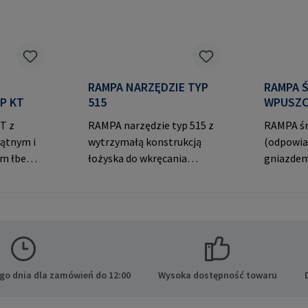
RAMPA NARZĘDZIE TYP
RAMPA 
P KT
515
T z
RAMPA narzędzie typ 515 z
RAMPA śr
ątnym i
wytrzymałą konstrukcją
(odpowia
ym łbem
łożyska do wkręcania
gniazdem
ączeń.
RAMPA muf przez gwint
ozdobny
 RAMPA
wewnętrzny. Do
stożkowy
 der
wykorzystania wyłącznie z
połączeń
hen
oryginalnymi mufami
RAMPA Gm
RAMPA. Dane producenta:
der Heid
RAMPA GmbH & Co. KG Auf
Niemcy E
der Heide 8 21514 Büchen
mail@ra
go dnia dla zamówień do 12:00
Wysoka dostępność towaru
Niemcy E-Mail:
mail@rampa.com