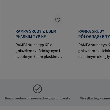
RAMPA ŚRUBY Z ŁBEM
RAMPA ŚRUBY
PŁASKIM TYP KF
PÓŁOGRĄGŁE TY
RAMPA śruba typ KF z
RAMPA śruba typ K
gniazdem sześciokątnym i
gniazdem sześciok
ozdobnym łbem płaskim do
ozdobnym okrągł
widocznych połączeń. Dane
do widocznych poł
producenta: RAMPA GmbH
Dane producenta:
& Co. KG Auf der Heide 8
GmbH & Co. KG Auf
21514 Büchen Niemcy E-
Heide 8 21514 Büc
Mail: mail@rampa.com
Niemcy E-Mail:
mail@rampa.com
Bezpośrednio od niemieckiego producenta
Wysyłka tego same