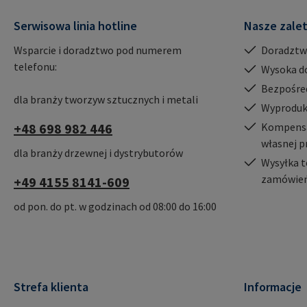
Serwisowa linia hotline
Nasze zale
Wsparcie i doradztwo pod numerem
Doradztw
telefonu:
Wysoka d
Bezpośre
dla branży tworzyw sztucznych i metali
Wyproduk
+48 698 982 446
Kompensac
własnej p
dla branży drzewnej i dystrybutorów
Wysyłka t
zamówień
+49 4155 8141-609
od pon. do pt. w godzinach od 08:00 do 16:00
Strefa klienta
Informacje