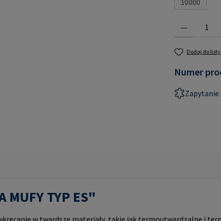
10000
(Ta opcja 
Ilość produktu:
Dodaj do list
Numer pro
Zapytanie 
PA MUFY TYP ES"
ręcanie w twardsze materiały, takie jak termoutwardzalne i ter