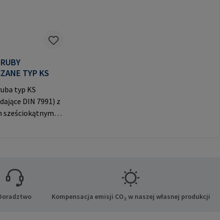
ŚRUBY
WPUSZCZANE TYP KS
uba typ KS
dające DIN 7991) z
 sześciokątnym i
m łbem
m do widocznych
. Dane producenta:
bH & Co. KG Auf
e 8 21514 Büchen
-Mail:
mpa.com
Doradztwo
Kompensacja emisji CO₂ w naszej własnej produkcji