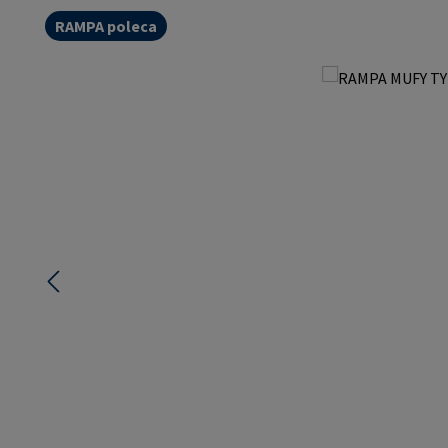
RAMPA poleca
Pomiń galerię zdjęć