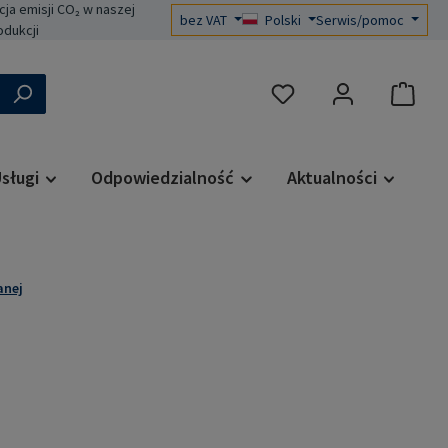
a emisji CO₂ w naszej
bez VAT
Polski
Serwis/pomoc
odukcji
Masz 0 przedmioty na liś
sługi
Odpowiedzialność
Aktualności
anej
a: