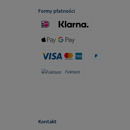
Formy płatności
iDeal (via Stripe)
Klarna (via Stripe)
Apple Pay / Google Pay (via Stripe)
Karta kredytowa (za pośrednictwem Stripe)
PayPal
Faktura
Faktura
Kontakt