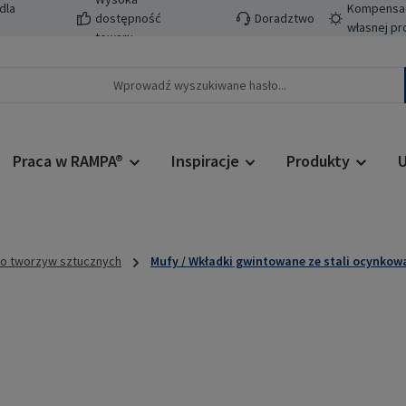
dla
Kompensacj
dostępność
Doradztwo
własnej pr
towaru
Praca w RAMPA®
Inspiracje
Produkty
U
do tworzyw sztucznych
Mufy / Wkładki gwintowane ze stali ocynkow
Cena regularn