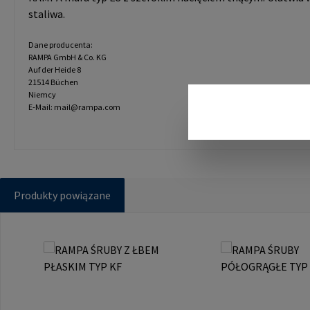
staliwa.
Dane producenta:
RAMPA GmbH & Co. KG
Auf der Heide 8
21514 Büchen
Niemcy
E-Mail: mail@rampa.com
Produkty powiązane
Pomiń galerię produktów