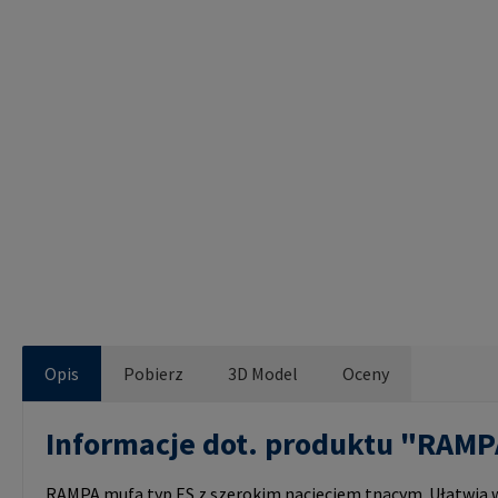
Opis
Pobierz
3D Model
Oceny
Informacje dot. produktu "RAM
RAMPA mufa typ ES z szerokim nacięciem tnącym. Ułatwia wk