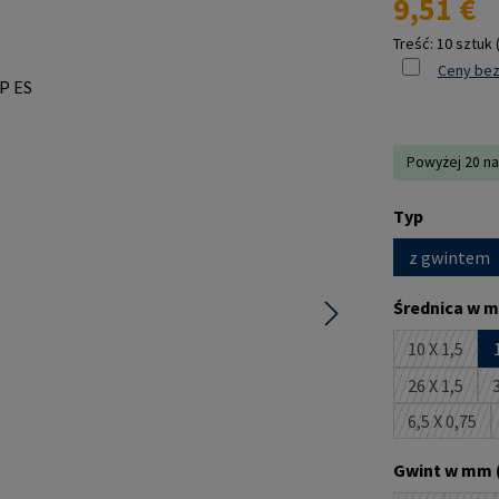
9,51 €
Treść:
10 sztuk
Ceny bez
Powyżej 20 na
Wybierz
Typ
z gwintem
Wybierz
Średnica w m
10 X 1,5
(Ta opcja
26 X 1,5
3
(Ta opcja
6,5 X 0,75
(Ta opcj
Wybierz
Gwint w mm 