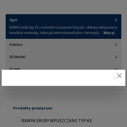
Opis
RAMPA mufa typ ES z szerokim nacięciem tnącym. Ułatwia wkręcanie w
twardsze materiały, takie jak termoutwardzalne i termopla…
Więcej
Pobierz
3D Model
Oceny
Pomiń galerię produktów
Produkty powiązane