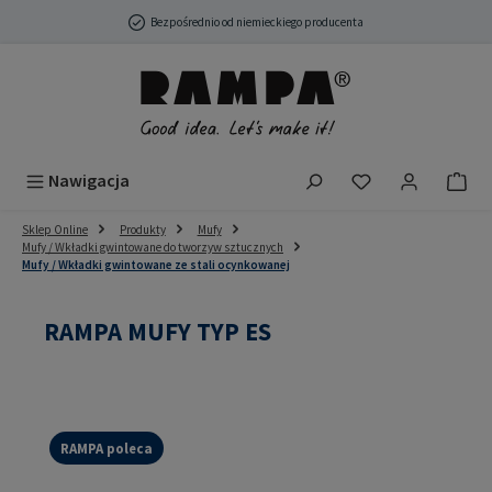
Przejdź do głównej zawartości
Bezpośrednio od niemieckiego producenta
Masz 0 przedmio
Nawigacja
Sklep Online
Produkty
Mufy
Mufy / Wkładki gwintowane do tworzyw sztucznych
Mufy / Wkładki gwintowane ze stali ocynkowanej
RAMPA MUFY TYP ES
RAMPA poleca