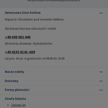
Bezpośrednio od niemieckiego producenta
Serwisowa linia hotline
Wsparcie i doradztwo pod numerem telefonu:
dla branży tworzyw sztucznych i metali
+48 698 982 446
dla branży drzewnej i dystrybutorów
+49 4155 8141-609
od pon. do pt. w godzinach od 08:00 do 16:00
Nasze zalety
Dostawy
Formy płatności
Strefa klienta
Zaloguj się