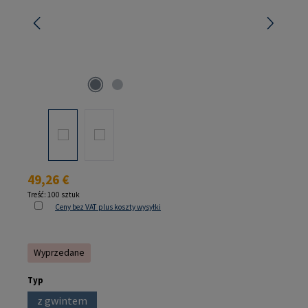
Cena regularna:
49,26 €
Treść:
100 sztuk
Ceny bez VAT plus koszty wysyłki
Wyprzedane
Wybierz
Typ
z gwintem
(Ta opcja jest obecnie niedostępna.)