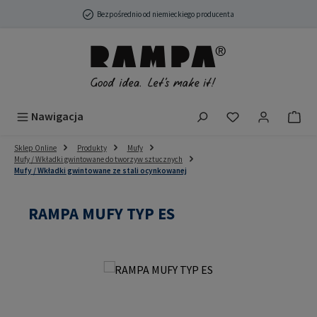
Przejdź do głównej zawartości
Bezpośrednio od niemieckiego producenta
Masz 0 przedmio
Nawigacja
Sklep Online
Produkty
Mufy
Mufy / Wkładki gwintowane do tworzyw sztucznych
Mufy / Wkładki gwintowane ze stali ocynkowanej
RAMPA MUFY TYP ES
Pomiń galerię zdjęć