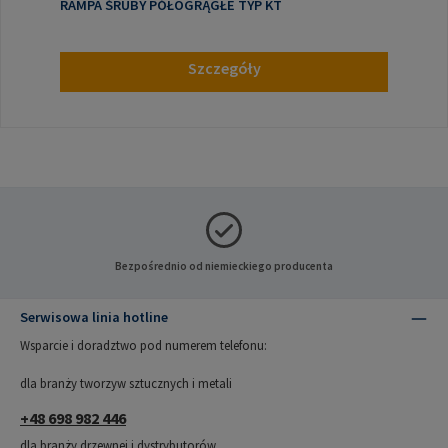
RAMPA ŚRUBY PÓŁOGRĄGŁE TYP KT
Szczegóły
Bezpośrednio od niemieckiego producenta
Serwisowa linia hotline
Wsparcie i doradztwo pod numerem telefonu:
dla branży tworzyw sztucznych i metali
+48 698 982 446
dla branży drzewnej i dystrybutorów