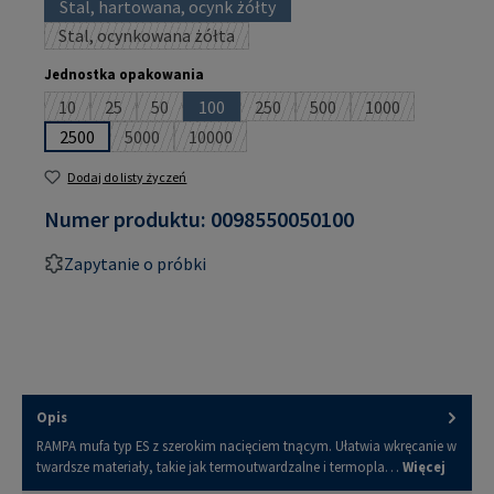
Stal, hartowana, ocynk żółty
(Ta opcja jest obecnie niedostępna.)
Stal, ocynkowana żółta
(Ta opcja jest obecnie niedostępna.)
Wybierz
Jednostka opakowania
10
25
50
100
250
500
1000
(Ta opcja jest obecnie niedostępna.)
(Ta opcja jest obecnie niedostępna.)
(Ta opcja jest obecnie niedostępna.)
(Ta opcja jest obecnie niedostępna.)
(Ta opcja jest obecnie niedostępna
(Ta opcja jest obecnie ni
(Ta opcja jest ob
2500
5000
10000
(Ta opcja jest obecnie niedostępna.)
(Ta opcja jest obecnie niedostępna.)
Dodaj do listy życzeń
Numer produktu:
0098550050100
Zapytanie o próbki
Opis
RAMPA mufa typ ES z szerokim nacięciem tnącym. Ułatwia wkręcanie w
twardsze materiały, takie jak termoutwardzalne i termopla…
Więcej