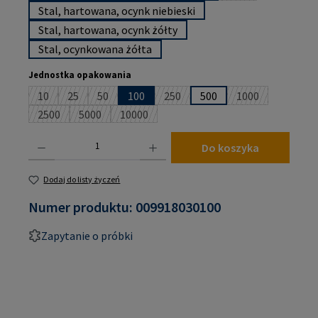
Stal, hartowana, ocynk niebieski
Stal, hartowana, ocynk żółty
Stal, ocynkowana żółta
Wybierz
Jednostka opakowania
10
25
50
100
250
500
1000
(Ta opcja jest obecnie niedostępna.)
(Ta opcja jest obecnie niedostępna.)
(Ta opcja jest obecnie niedostępna.)
(Ta opcja jest obecnie niedostępna
(Ta opcja jest o
2500
5000
10000
(Ta opcja jest obecnie niedostępna.)
(Ta opcja jest obecnie niedostępna.)
(Ta opcja jest obecnie niedostępna.)
Ilość produktu: Wprowadź żądaną ilość lub użyj przycisków, aby zwiększyć lub zmniejsz
Do koszyka
Dodaj do listy życzeń
Numer produktu:
009918030100
Zapytanie o próbki