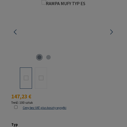
Pomiń galerię zdjęć
Cena regularna:
147,23 €
Treść:
100 sztuk
Ceny bez VAT plus koszty wysyłki
Wybierz
Typ