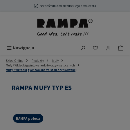
Przejdź do głównej zawartości
Bezpośrednio od niemieckiego producenta
Masz 0 przedmio
Nawigacja
Sklep Online
Produkty
Mufy
Mufy / Wkładki gwintowane do tworzyw sztucznych
Mufy / Wkładki gwintowane ze stali ocynkowanej
RAMPA MUFY TYP ES
RAMPA poleca