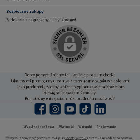
Bezpieczne zakupy
Wielokrotnie nagradzany i certyfikowany!
Dobry pomysł. Zróbmy to! - właśnie o to nam chodzi.
Jako ekspert pomagamy opracować rozwiązania w zakresie połączeń.
Jako producent jesteśmy w stanie wyprodukować odpowiednie
rozwiązania made in Germany.
Bo jesteśmy entuzjastami różnorodności możliwości!
Facebook
Instagram
YouTube
TikTok
LinkedIn
Wysyłka i dostawa
Płatność
Warunki
Anulowanie
Wszystkie ceny z wyłączeniem. VAT plus
koszty wysyłki
i ewentualne opłaty za dostawę,