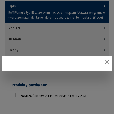
Opis
RAMPA mufa typ ES z szerokim nacięciem tnącym. Ułatwia wkręcanie w
twardsze materiały, takie jak termoutwardzalne i termopla…
Więcej
Pobierz
3D Model
Oceny
Pomiń galerię produktów
Produkty powiązane