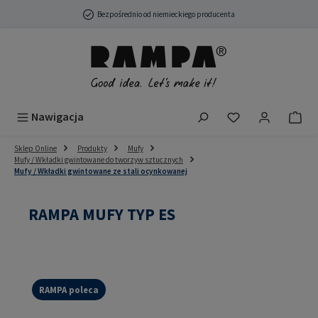
Przejdź do głównej zawartości
Bezpośrednio od niemieckiego producenta
Masz 0 przedmio
Nawigacja
Sklep Online
Produkty
Mufy
Mufy / Wkładki gwintowane do tworzyw sztucznych
Mufy / Wkładki gwintowane ze stali ocynkowanej
RAMPA MUFY TYP ES
RAMPA poleca