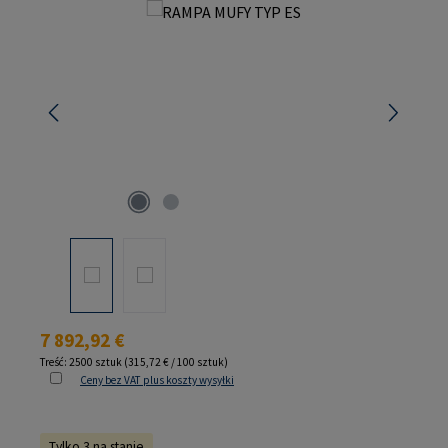
Pomiń galerię zdjęć
Cena regularna:
7 892,92 €
Treść:
2500 sztuk
(315,72 € / 100 sztuk)
Ceny bez VAT plus koszty wysyłki
Tylko 3 na stanie