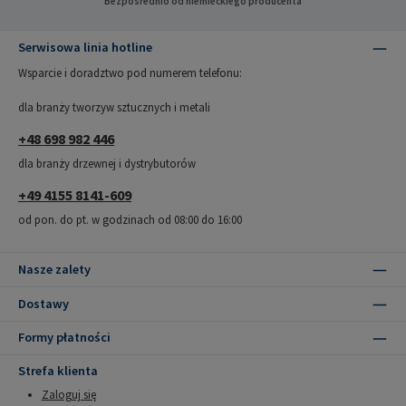
Bezpośrednio od niemieckiego producenta
Serwisowa linia hotline
Wsparcie i doradztwo pod numerem telefonu:
dla branży tworzyw sztucznych i metali
+48 698 982 446
dla branży drzewnej i dystrybutorów
+49 4155 8141-609
od pon. do pt. w godzinach od 08:00 do 16:00
Nasze zalety
Dostawy
Formy płatności
Strefa klienta
Zaloguj się