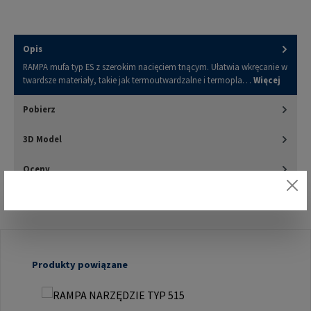
Opis
RAMPA mufa typ ES z szerokim nacięciem tnącym. Ułatwia wkręcanie w
twardsze materiały, takie jak termoutwardzalne i termopla…
Więcej
Pobierz
3D Model
Oceny
Pomiń galerię produktów
Produkty powiązane