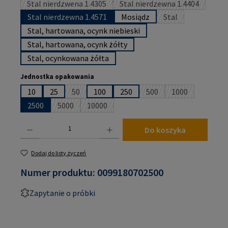
Stal nierdzwena 1.4305
Stal nierdzewna 1.4404
(Ta opcja jest obecnie niedostępna.)
(Ta opcja jest obecnie
Stal nierdzewna 1.4571
Mosiądz
Stal
(Ta opcja jest obe
Stal, hartowana, ocynk niebieski
Stal, hartowana, ocynk żółty
Stal, ocynkowana żółta
Wybierz
Jednostka opakowania
10
25
50
100
250
500
1000
(Ta opcja jest obecnie niedostępna.)
(Ta opcja jest obecnie n
(Ta opcja jest o
2500
5000
10000
(Ta opcja jest obecnie niedostępna.)
(Ta opcja jest obecnie niedostępna.)
Ilość produktu: Wprowadź żądaną ilość lub użyj przycisków, aby zwiększyć lub zmniejsz
Do koszyka
Dodaj do listy życzeń
Numer produktu:
0099180702500
Zapytanie o próbki