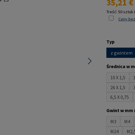
35,21 €
Treść:
50 sztuk
Ceny bez
Wybierz
Typ
z gwintem
Wybierz
Średnica w m
10 X 1,5
1
(Ta opcja
26 X 1,5
3
(Ta opcja
6,5 X 0,75
(Ta opcj
Wybierz
Gwint w mm 
M3
M4
(Ta opcja je
(Ta 
M24
M2,
(Ta opcja j
(T