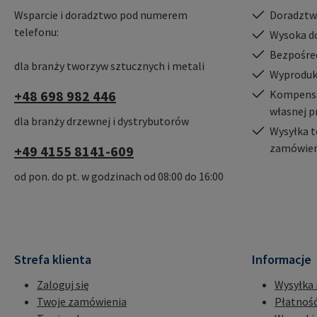
Wsparcie i doradztwo pod numerem
Doradztw
telefonu:
Wysoka d
Bezpośre
dla branży tworzyw sztucznych i metali
Wyproduk
+48 698 982 446
Kompensac
własnej p
dla branży drzewnej i dystrybutorów
Wysyłka t
zamówień
+49 4155 8141-609
od pon. do pt. w godzinach od 08:00 do 16:00
Strefa klienta
Informacje
Zaloguj się
Wysyłka 
Twoje zamówienia
Płatnoś