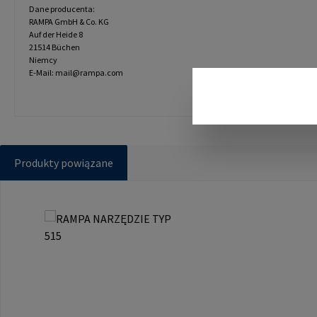
Dane producenta:
RAMPA GmbH & Co. KG
Auf der Heide 8
21514 Büchen
Niemcy
E-Mail: mail@rampa.com
Produkty powiązane
Pomiń galerię produktów