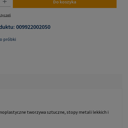
Do koszyka
y życzeń
duktu:
009922002050
o próbki
moplastyczne tworzywa sztuczne, stopy metali lekkich i