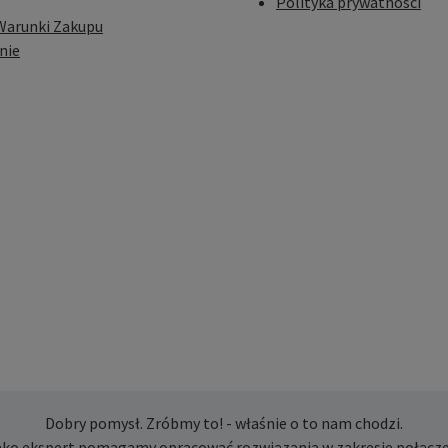
Polityka prywatności
Warunki Zakupu
nie
Dobry pomysł. Zróbmy to! - właśnie o to nam chodzi.
ako ekspert pomagamy opracować rozwiązania w zakresie połącze