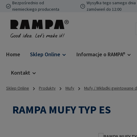
Bezpośrednio od
Wysyłka tego samego dnia 
ejdź do głównej zawartości
Przejdź do wyszukiwania
Przejdź do głównej nawigacji
niemieckiego producenta
zamówień do 12:00
Home
Sklep Online
Informacje o RAMPA®
Kontakt
Sklep Online
Produkty
Mufy
Mufy / Wkładki gwintowane 
RAMPA MUFY TYP ES
Pomiń galerię zdjęć