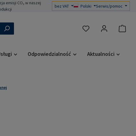
a emisji CO₂ w naszej
bez VAT
Polski
Serwis/pomoc
odukcji
Masz 0 przedmioty na liś
sługi
Odpowiedzialność
Aktualności
anej
a: