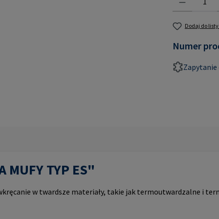
Dodaj do list
Numer pro
Zapytanie 
PA MUFY TYP ES"
ręcanie w twardsze materiały, takie jak termoutwardzalne i ter