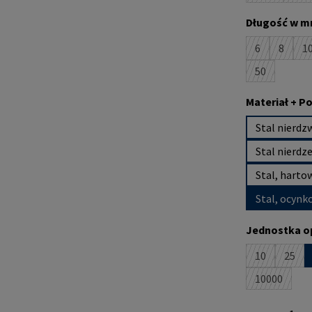
Wybierz
Długość w m
6
8
1
(Ta opcja jes
(Ta opc
(
50
(Ta opcja je
Wybierz
Materiał + P
Stal nierdz
Stal nierdz
Stal, harto
Stal, ocynk
Wybierz
Jednostka o
10
25
(Ta opcja je
(Ta o
10000
(Ta opcja 
Ilość produktu: