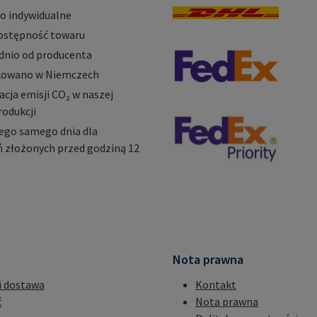
o indywidualne
ostępność towaru
dnio od producenta
owano w Niemczech
ja emisji CO₂ w naszej
rodukcji
ego samego dnia dla
 złożonych przed godziną 12
Nota prawna
i dostawa
Kontakt
ć
Nota prawna