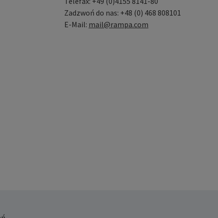
Telefax: +49 (0)4155 8141-80
Zadzwoń do nas: +48 (0) 468 808101
E-Mail:
mail@rampa.com
ń.