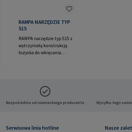
RAMPA NARZĘDZIE TYP
515
RAMPA narzędzie typ 515 z
wytrzymałą konstrukcją
łożyska do wkręcania
RAMPA muf przez gwint
wewnętrzny. Do
wykorzystania wyłącznie z
oryginalnymi mufami
RAMPA. Dane producenta:
RAMPA GmbH & Co. KG Auf
der Heide 8 21514 Büchen
Bezpośrednio od niemieckiego producenta
Wysyłka tego same
Niemcy E-Mail:
mail@rampa.com
Serwisowa linia hotline
Nasze zale