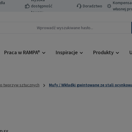
dla
Kompensacj
dostępność
Doradztwo
własnej pr
towaru
Praca w RAMPA®
Inspiracje
Produkty
U
do tworzyw sztucznych
Mufy / Wkładki gwintowane ze stali ocynkow
Cena regularn