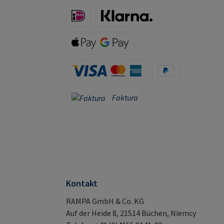
iDeal (via Stripe)
Klarna (via Stripe)
Apple Pay / Google Pay (via Stripe)
Karta kredytowa (za pośrednictwem Stripe)
PayPal
Faktura
Faktura
Kontakt
RAMPA GmbH & Co. KG
Auf der Heide 8, 21514 Büchen, Niemcy