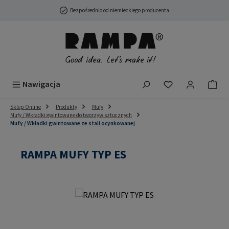
Przejdź do głównej zawartości
Bezpośrednio od niemieckiego producenta
Masz 0 przedmio
Nawigacja
Sklep Online
Produkty
Mufy
Mufy / Wkładki gwintowane do tworzyw sztucznych
Mufy / Wkładki gwintowane ze stali ocynkowanej
RAMPA MUFY TYP ES
Pomiń galerię zdjęć