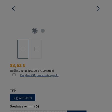
Cena regularna:
83,62 €
Treść:
50 sztuk
(167,24 € / 100 sztuk)
Ceny bez VAT plus koszty wysyłki
Wybierz
Typ
z gwintem
Wybierz
Średnica w mm (D)