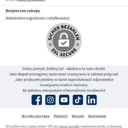
Bezpieczne zakupy
Wielokrotnie nagradzany i certyfikowany!
Dobry pomysł. Zróbmy to! - właśnie o to nam chodzi.
Jako ekspert pomagamy opracować rozwiązania w zakresie połączeń.
Jako producent jesteśmy w stanie wyprodukować odpowiednie
rozwiązania made in Germany.
Bo jesteśmy entuzjastami różnorodności możliwości!
Facebook
Instagram
YouTube
TikTok
LinkedIn
Wysyłka i dostawa
Płatność
Warunki
Anulowanie
Wszystkie ceny z wyłączeniem. VAT plus
koszty wysyłki
i ewentualne opłaty za dostawę,