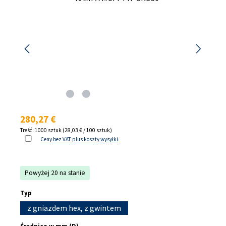
Cena regularna:
280,27 €
Treść:
1000 sztuk
(28,03 € / 100 sztuk)
Ceny bez VAT plus koszty wysyłki
Powyżej 20 na stanie
Wybierz
Typ
z gniazdem hex, z gwintem
Wybierz
Średnica w mm (D)