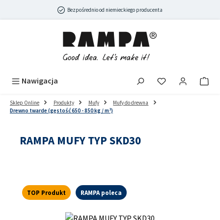
Przejdź do głównej zawartości
Bezpośrednio od niemieckiego producenta
Nawigacja
Sklep Online
Produkty
Mufy
Mufy do drewna
Drewno twarde (gęstość 650 - 850 kg / m³)
RAMPA MUFY TYP SKD30
TOP Produkt
RAMPA poleca
Pomiń galerię zdjęć