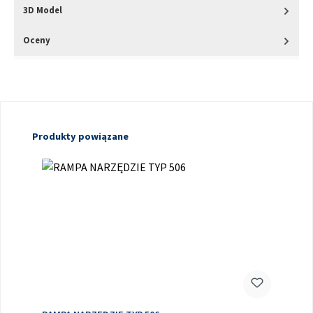
3D Model
Oceny
Pomiń galerię produktów
Produkty powiązane