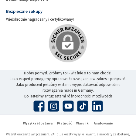
Bezpieczne zakupy
Wielokrotnie nagradzany i certyfikowany!
Dobry pomysł. Zróbmy to! - właśnie o to nam chodzi.
Jako ekspert pomagamy opracować rozwiązania w zakresie połączeń.
Jako producent jesteśmy w stanie wyprodukować odpowiednie
rozwiązania made in Germany.
Bo jesteśmy entuzjastami różnorodności możliwości!
Facebook
Instagram
YouTube
TikTok
LinkedIn
Wysyłka i dostawa
Płatność
Warunki
Anulowanie
Wszystkie ceny z wyłączeniem. VAT plus
koszty wysyłki
i ewentualne opłaty za dostawę,