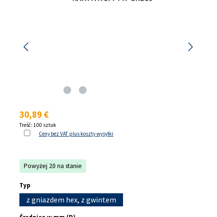
Cena regularna:
30,89 €
Treść:
100 sztuk
Ceny bez VAT plus koszty wysyłki
Powyżej 20 na stanie
Wybierz
Typ
z gniazdem hex, z gwintem
Wybierz
Średnica w mm (D)