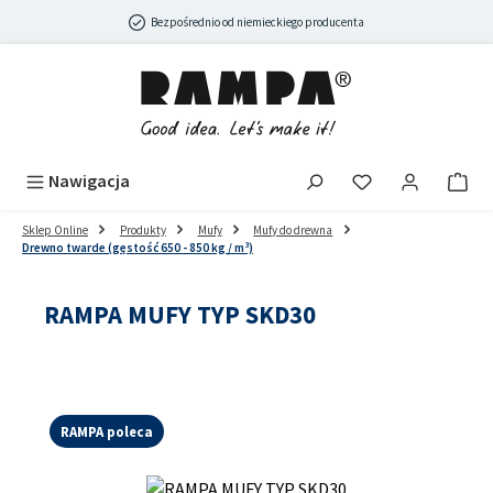
Przejdź do głównej zawartości
Bezpośrednio od niemieckiego producenta
Nawigacja
Sklep Online
Produkty
Mufy
Mufy do drewna
Drewno twarde (gęstość 650 - 850 kg / m³)
RAMPA MUFY TYP SKD30
RAMPA poleca
Pomiń galerię zdjęć