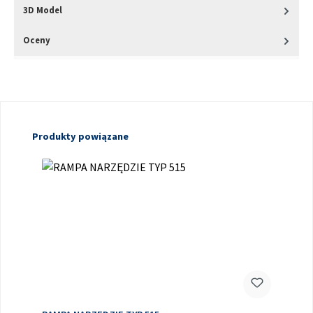
3D Model
Oceny
Pomiń galerię produktów
Produkty powiązane