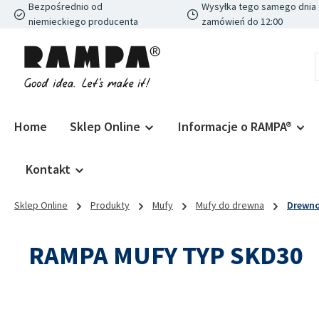
Bezpośrednio od
Wysyłka tego samego dnia 
ejdź do głównej zawartości
Przejdź do wyszukiwania
Przejdź do głównej nawigacji
niemieckiego producenta
zamówień do 12:00
Home
Sklep Online
Informacje o RAMPA®
Kontakt
Sklep Online
Produkty
Mufy
Mufy do drewna
Drewno 
RAMPA MUFY TYP SKD30