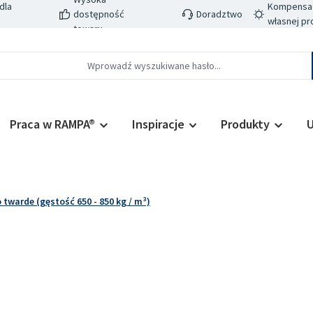
dla
Kompensacj
dostępność
Doradztwo
własnej pr
towaru
Praca w RAMPA®
Inspiracje
Produkty
U
twarde (gęstość 650 - 850 kg / m³)
Cena regularn