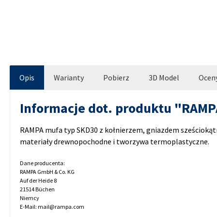
Opis
Warianty
Pobierz
3D Model
Ocen
Informacje dot. produktu "RAM
RAMPA mufa typ SKD30 z kołnierzem, gniazdem sześcioką
materiały drewnopochodne i tworzywa termoplastyczne.
Dane producenta:
RAMPA GmbH & Co. KG
Auf der Heide 8
21514 Büchen
Niemcy
E-Mail: mail@rampa.com