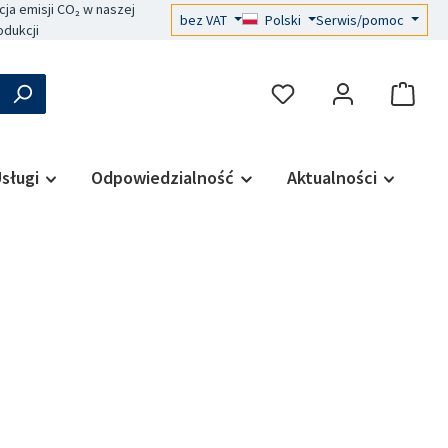
a emisji CO₂ w naszej
bez VAT
Polski
Serwis/pomoc
odukcji
sługi
Odpowiedzialność
Aktualności
a: