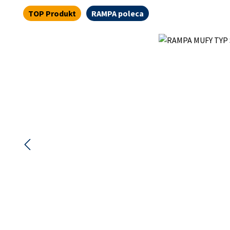
TOP Produkt
RAMPA poleca
Pomiń galerię zdjęć