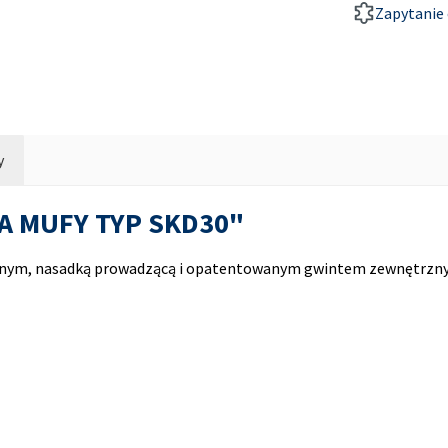
Zapytanie 
y
PA MUFY TYP SKD30"
tnym, nasadką prowadzącą i opatentowanym gwintem zewnętrzn