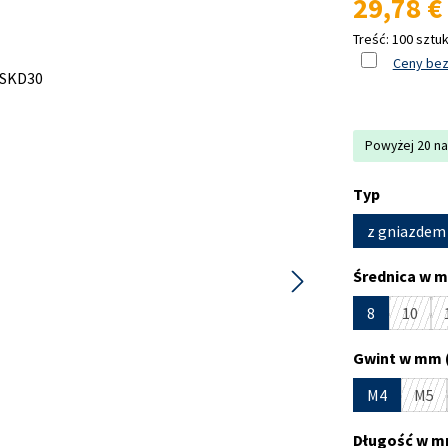
29,78 €
Treść:
100 sztu
Ceny bez
Powyżej 20 na
Wybierz
Typ
z gniazdem
Wybierz
Średnica w m
8
10
(Ta op
Wybierz
Gwint w mm 
M4
M5
(Ta 
Wybierz
Długość w m