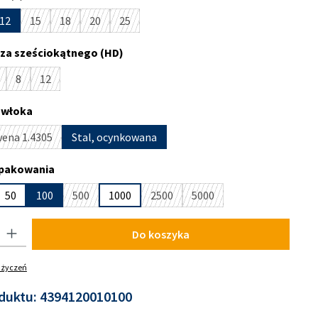
12
15
18
20
25
(Ta opcja jest obecnie niedostępna.)
(Ta opcja jest obecnie niedostępna.)
(Ta opcja jest obecnie niedostępna.)
(Ta opcja jest obecnie niedostępna.)
za sześciokątnego (HD)
8
12
ja jest obecnie niedostępna.)
Ta opcja jest obecnie niedostępna.)
(Ta opcja jest obecnie niedostępna.)
(Ta opcja jest obecnie niedostępna.)
owłoka
wena 1.4305
Stal, ocynkowana
(Ta opcja jest obecnie niedostępna.)
pakowania
50
100
500
1000
2500
5000
(Ta opcja jest obecnie niedostępna.)
(Ta opcja jest obecnie niedostępna.)
(Ta opcja jest obecnie nied
 Wprowadź żądaną ilość lub użyj przycisków, aby zwiększyć lub zmniejszyć i
Do koszyka
y życzeń
duktu:
4394120010100