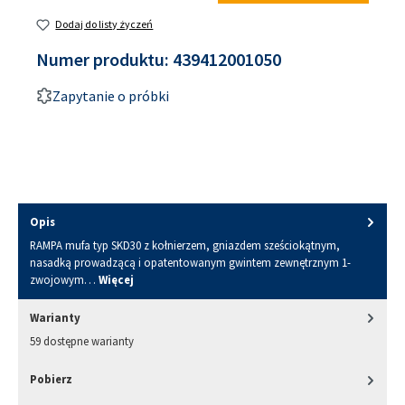
Dodaj do listy życzeń
Numer produktu:
439412001050
Zapytanie o próbki
Opis
RAMPA mufa typ SKD30 z kołnierzem, gniazdem sześciokątnym,
nasadką prowadzącą i opatentowanym gwintem zewnętrznym 1-
zwojowym…
Więcej
Warianty
59 dostępne warianty
Pobierz