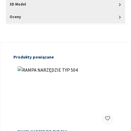
3D Model
Oceny
Pomiń galerię produktów
Produkty powiązane