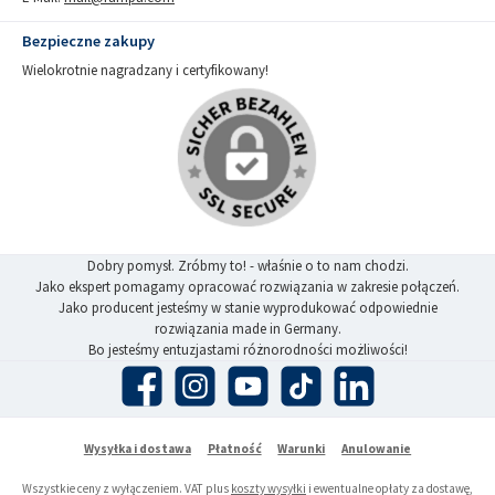
Bezpieczne zakupy
Wielokrotnie nagradzany i certyfikowany!
Dobry pomysł. Zróbmy to! - właśnie o to nam chodzi.
Jako ekspert pomagamy opracować rozwiązania w zakresie połączeń.
Jako producent jesteśmy w stanie wyprodukować odpowiednie
rozwiązania made in Germany.
Bo jesteśmy entuzjastami różnorodności możliwości!
Facebook
Instagram
YouTube
TikTok
LinkedIn
Wysyłka i dostawa
Płatność
Warunki
Anulowanie
Wszystkie ceny z wyłączeniem. VAT plus
koszty wysyłki
i ewentualne opłaty za dostawę,