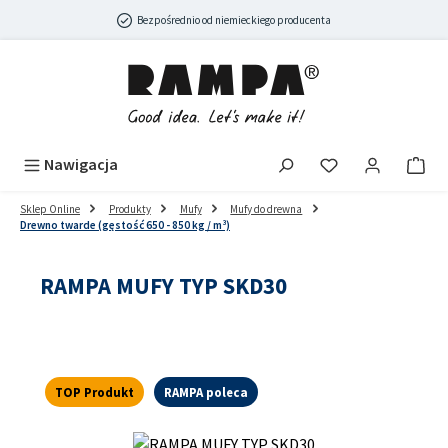
Przejdź do głównej zawartości
Bezpośrednio od niemieckiego producenta
Nawigacja
Sklep Online
Produkty
Mufy
Mufy do drewna
Drewno twarde (gęstość 650 - 850 kg / m³)
RAMPA MUFY TYP SKD30
TOP Produkt
RAMPA poleca
Pomiń galerię zdjęć