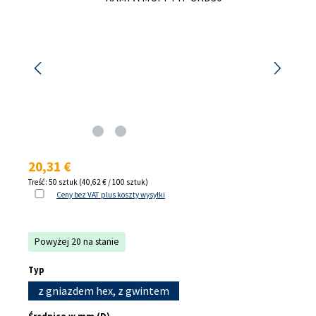
Cena regularna:
20,31 €
Treść:
50 sztuk
(40,62 € / 100 sztuk)
Ceny bez VAT plus koszty wysyłki
Powyżej 20 na stanie
Wybierz
Typ
z gniazdem hex, z gwintem
Wybierz
Średnica w mm (D)