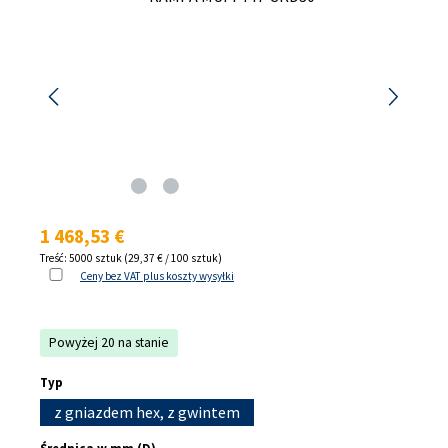
Cena regularna:
1 468,53 €
Treść:
5000 sztuk
(29,37 € / 100 sztuk)
Ceny bez VAT plus koszty wysyłki
Powyżej 20 na stanie
Wybierz
Typ
z gniazdem hex, z gwintem
Wybierz
Średnica w mm (D)