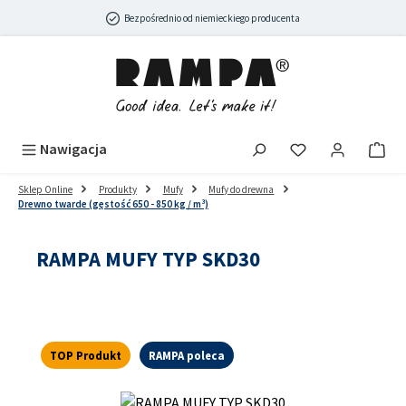
Przejdź do głównej zawartości
Bezpośrednio od niemieckiego producenta
Nawigacja
Sklep Online
Produkty
Mufy
Mufy do drewna
Drewno twarde (gęstość 650 - 850 kg / m³)
RAMPA MUFY TYP SKD30
TOP Produkt
RAMPA poleca
Pomiń galerię zdjęć