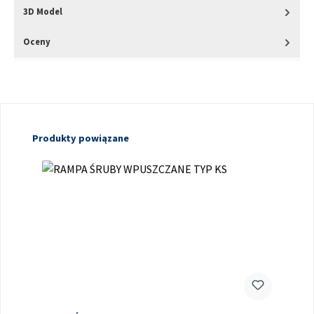
3D Model
Oceny
Pomiń galerię produktów
Produkty powiązane