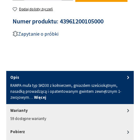
Dodaj do listy życzeń
Numer produktu:
43961200105000
Zapytanie o próbki
Opis
RAMPA mufa typ SKD30 z kołnierzem, gniazdem sześciokątnym,
nasadką prowadzącą i opatentowanym gwintem zewnętrznym 1-
zwojowym…
Więcej
Warianty
59 dostępne warianty
Pobierz