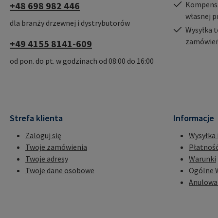
+48 698 982 446
Kompensac
własnej p
dla branży drzewnej i dystrybutorów
Wysyłka t
zamówień
+49 4155 8141-609
od pon. do pt. w godzinach od 08:00 do 16:00
Strefa klienta
Informacje
Zaloguj się
Wysyłka 
Twoje zamówienia
Płatnoś
Twoje adresy
Warunki
Twoje dane osobowe
Ogólne 
Anulowa