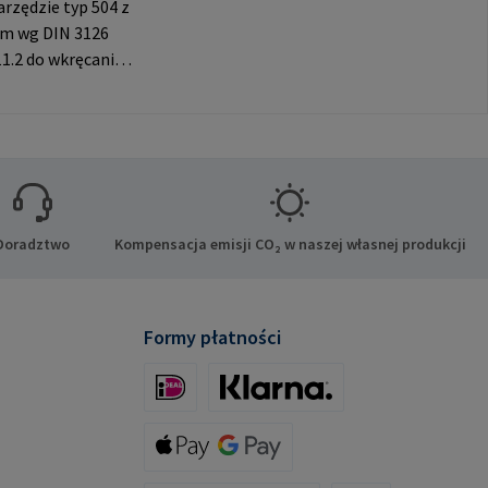
rzędzie typ 504 z
em wg DIN 3126
1.2 do wkręcania
uf z gniazdem
ątnym. Do
tania wyłącznie z
nymi mufami
ane producenta:
bH & Co. KG Auf
e 8 21514 Büchen
Doradztwo
Kompensacja emisji CO₂ w naszej własnej produkcji
-Mail:
mpa.com
Formy płatności
iDeal (via Stripe)
Klarna (via Stripe)
Apple Pay / Google Pay (via Stripe)