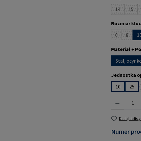
14
15
(Ta opcja je
(Ta o
Wybierz
Rozmiar kluc
6
8
1
(Ta opcja jes
(Ta opc
Wybierz
Materiał + P
Stal, ocyn
Wybierz
Jednostka o
10
25
Ilość produktu:
Dodaj do list
Numer pro