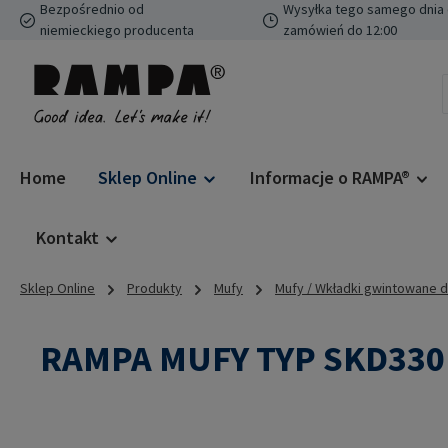
Bezpośrednio od
Wysyłka tego samego dnia 
ejdź do głównej zawartości
Przejdź do wyszukiwania
Przejdź do głównej nawigacji
niemieckiego producenta
zamówień do 12:00
Home
Sklep Online
Informacje o RAMPA®
Kontakt
Sklep Online
Produkty
Mufy
Mufy / Wkładki gwintowane 
RAMPA MUFY TYP SKD330