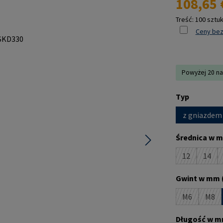
108,65 
Treść:
100 sztu
Ceny bez
Powyżej 20 na
Wybierz
Typ
z gniazdem
Wybierz
Średnica w m
12
14
(Ta opcja je
(Ta o
Wybierz
Gwint w mm 
M6
M8
(Ta opcja je
(Ta 
Wybierz
Długość w m