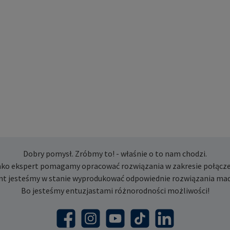
Dobry pomysł. Zróbmy to! - właśnie o to nam chodzi.
ako ekspert pomagamy opracować rozwiązania w zakresie połącze
nt jesteśmy w stanie wyprodukować odpowiednie rozwiązania mad
Bo jesteśmy entuzjastami różnorodności możliwości!
Facebook
Instagram
YouTube
TikTok
LinkedIn