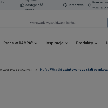
dla
Kompensacj
dostępność
Doradztwo
własnej pr
towaru
Praca w RAMPA®
Inspiracje
Produkty
U
do tworzyw sztucznych
Mufy / Wkładki gwintowane ze stali ocynkow
Cena regularn