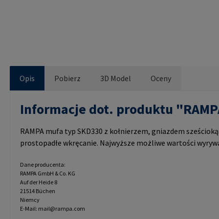
Opis
Pobierz
3D Model
Oceny
Informacje dot. produktu "RAM
RAMPA mufa typ SKD330 z kołnierzem, gniazdem sześciok
prostopadłe wkręcanie. Najwyższe możliwe wartości wyryw
Dane producenta:
RAMPA GmbH & Co. KG
Auf der Heide 8
21514 Büchen
Niemcy
E-Mail: mail@rampa.com