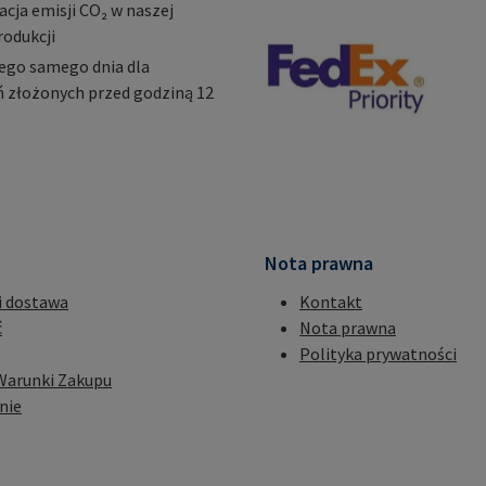
ja emisji CO₂ w naszej
rodukcji
ego samego dnia dla
 złożonych przed godziną 12
Nota prawna
i dostawa
Kontakt
ć
Nota prawna
Polityka prywatności
Warunki Zakupu
nie