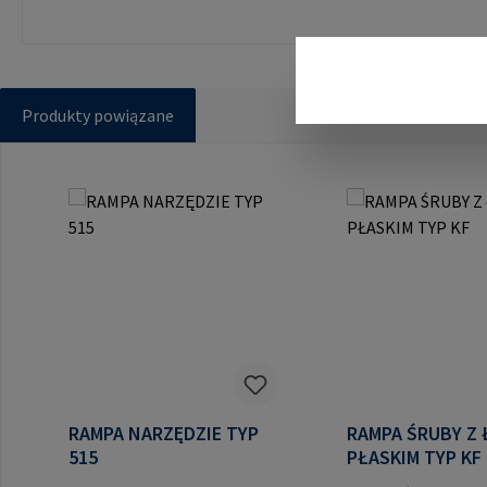
Produkty powiązane
Pomiń galerię produktów
RAMPA NARZĘDZIE TYP
RAMPA ŚRUBY Z
515
PŁASKIM TYP KF