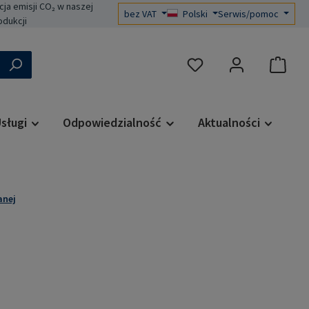
a emisji CO₂ w naszej
bez VAT
Polski
Serwis/pomoc
odukcji
Masz 0 przedmioty na liś
sługi
Odpowiedzialność
Aktualności
anej
a: