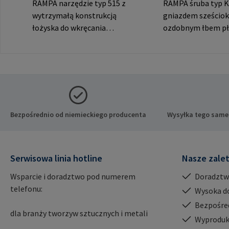
RAMPA narzędzie typ 515 z
RAMPA śruba typ K
wytrzymałą konstrukcją
gniazdem sześciok
łożyska do wkręcania
ozdobnym łbem pł
RAMPA muf przez gwint
widocznych połącz
wewnętrzny. Do
producenta: RAM
wykorzystania wyłącznie z
& Co. KG Auf der He
oryginalnymi mufami
21514 Büchen Niem
RAMPA. Dane producenta:
Mail: mail@rampa
RAMPA GmbH & Co. KG Auf
der Heide 8 21514 Büchen
Bezpośrednio od niemieckiego producenta
Wysyłka tego same
Niemcy E-Mail:
mail@rampa.com
Serwisowa linia hotline
Nasze zale
Wsparcie i doradztwo pod numerem
Doradztw
telefonu:
Wysoka d
Bezpośre
dla branży tworzyw sztucznych i metali
Wyproduk