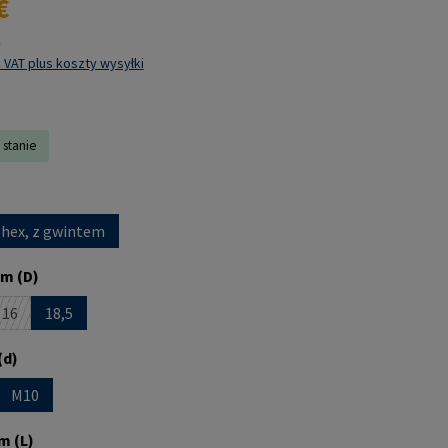
€
k
 VAT plus koszty wysyłki
 stanie
 hex, z gwintem
m (D)
16
18,5
st obecnie niedostępna.)
pcja jest obecnie niedostępna.)
(Ta opcja jest obecnie niedostępna.)
(d)
M10
st obecnie niedostępna.)
opcja jest obecnie niedostępna.)
m (L)