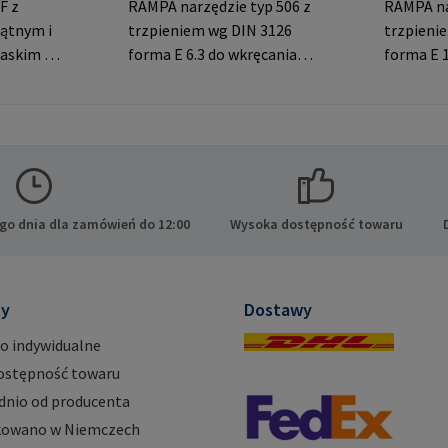
F z
RAMPA narzędzie typ 506 z
RAMPA na
ątnym i
trzpieniem wg DIN 3126
trzpieni
askim do
forma E 6.3 do wkręcania
forma E 1
eń. Dane
RAMPA muf z gniazdem
RAMPA m
PA GmbH
sześciokątnym. Do
sześciok
ide 8
wykorzystania wyłącznie z
wykorzys
cy E-
oryginalnymi mufami
oryginal
.com
RAMPA. Dane producenta:
RAMPA. D
RAMPA GmbH & Co. KG Auf
RAMPA Gm
der Heide 8 21514 Büchen
der Heid
go dnia dla zamówień do 12:00
Wysoka dostępność towaru
Niemcy E-Mail:
Niemcy E
mail@rampa.com
mail@ra
ty
Dostawy
o indywidualne
ostępność towaru
dnio od producenta
owano w Niemczech