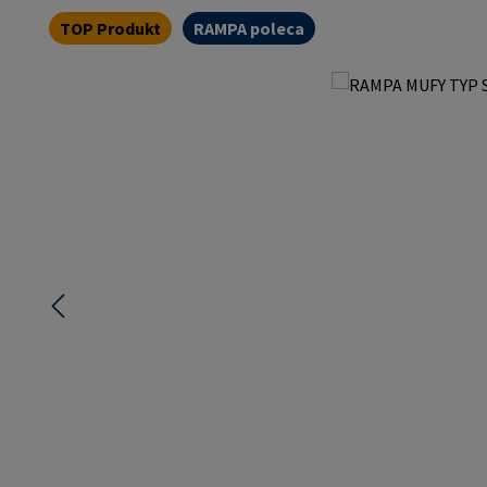
TOP Produkt
RAMPA poleca
Pomiń galerię zdjęć