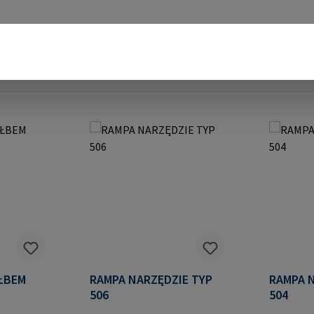
 ŁBEM
RAMPA NARZĘDZIE TYP
RAMPA NA
506
504