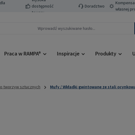
dla
Kompensacj
dostępność
Doradztwo
własnej pr
towaru
Praca w RAMPA®
Inspiracje
Produkty
U
do tworzyw sztucznych
Mufy / Wkładki gwintowane ze stali ocynkow
Cena regularn