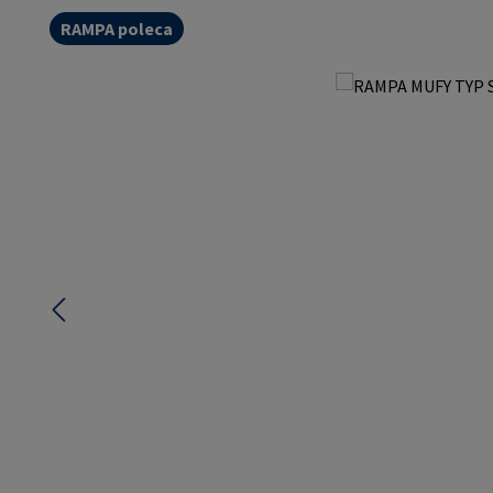
RAMPA poleca
Pomiń galerię zdjęć