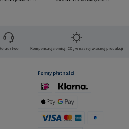
ch połączeń. Dane
RAMPA muf z gniazdem
nta: RAMPA GmbH
sześciokątnym. Do
Auf der Heide 8
wykorzystania wyłącznie z
chen Niemcy E-
oryginalnymi mufami
il@rampa.com
RAMPA. Dane producenta:
RAMPA GmbH & Co. KG Auf
der Heide 8 21514 Büchen
Doradztwo
Kompensacja emisji CO₂ w naszej własnej produkcji
Niemcy E-Mail:
mail@rampa.com
Formy płatności
iDeal (via Stripe)
Klarna (via Stripe)
Apple Pay / Google Pay (via Stripe)
Karta kredytowa (za pośrednictwem Stripe)
PayPal