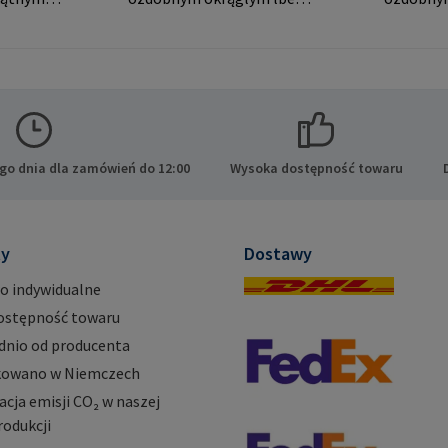
do widocznych połączeń.
widoczny
ocznych
Dane producenta: RAMPA
produce
oducenta:
GmbH & Co. KG Auf der
& Co. KG 
 KG Auf
Heide 8 21514 Büchen
21514 Bü
 Büchen
Niemcy E-Mail:
Mail: ma
mail@rampa.com
go dnia dla zamówień do 12:00
Wysoka dostępność towaru
ty
Dostawy
o indywidualne
ostępność towaru
dnio od producenta
owano w Niemczech
ja emisji CO₂ w naszej
rodukcji