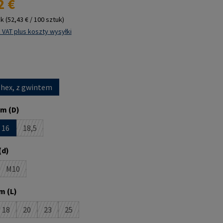
2 €
uk
(52,43 € / 100 sztuk)
 VAT plus koszty wysyłki
 hex, z gwintem
m (D)
16
18,5
st obecnie niedostępna.)
pcja jest obecnie niedostępna.)
(Ta opcja jest obecnie niedostępna.)
(d)
M10
st obecnie niedostępna.)
(Ta opcja jest obecnie niedostępna.)
m (L)
18
20
23
25
pcja jest obecnie niedostępna.)
(Ta opcja jest obecnie niedostępna.)
(Ta opcja jest obecnie niedostępna.)
(Ta opcja jest obecnie niedostępna.)
(Ta opcja jest obecnie niedostępna.)