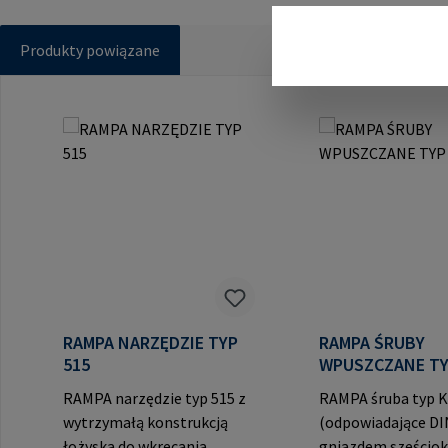
Produkty powiązane
Pomiń galerię produktów
RAMPA NARZĘDZIE TYP
RAMPA ŚRUBY
515
WPUSZ
RAMPA narzędzie typ 515 z
RAMPA śruba typ 
wytrzymałą konstrukcją
(odpowiadające DI
łożyska do wkręcania
gniazdem sześciok