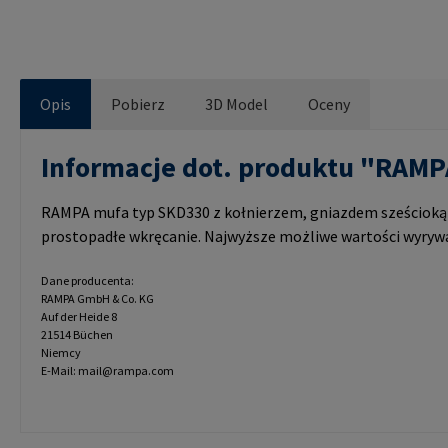
Opis
Pobierz
3D Model
Oceny
Informacje dot. produktu "RAM
RAMPA mufa typ SKD330 z kołnierzem, gniazdem sześciok
prostopadłe wkręcanie. Najwyższe możliwe wartości wyryw
Dane producenta:
RAMPA GmbH & Co. KG
Auf der Heide 8
21514 Büchen
Niemcy
E-Mail: mail@rampa.com