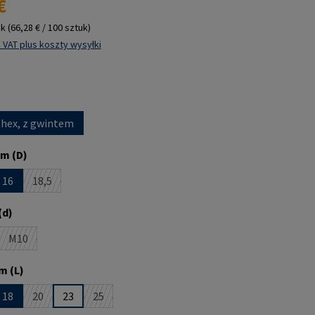
€
uk
(66,28 € / 100 sztuk)
 VAT plus koszty wysyłki
 hex, z gwintem
m (D)
16
18,5
st obecnie niedostępna.)
pcja jest obecnie niedostępna.)
(Ta opcja jest obecnie niedostępna.)
(d)
M10
st obecnie niedostępna.)
(Ta opcja jest obecnie niedostępna.)
m (L)
18
20
23
25
st obecnie niedostępna.)
pcja jest obecnie niedostępna.)
(Ta opcja jest obecnie niedostępna.)
(Ta opcja jest obecnie niedostępna.)