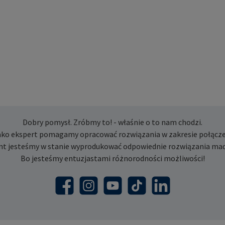
Dobry pomysł. Zróbmy to! - właśnie o to nam chodzi.
ako ekspert pomagamy opracować rozwiązania w zakresie połącze
nt jesteśmy w stanie wyprodukować odpowiednie rozwiązania mad
Bo jesteśmy entuzjastami różnorodności możliwości!
Facebook
Instagram
YouTube
TikTok
LinkedIn