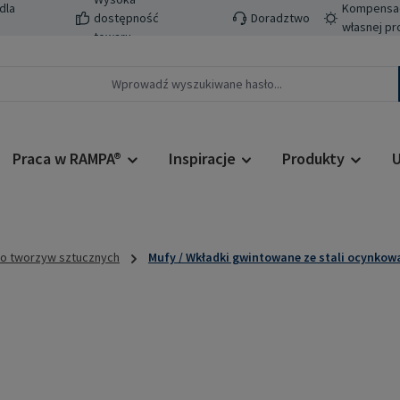
dla
Kompensacj
dostępność
Doradztwo
własnej pr
towaru
Praca w RAMPA®
Inspiracje
Produkty
U
do tworzyw sztucznych
Mufy / Wkładki gwintowane ze stali ocynkow
Cena regularn