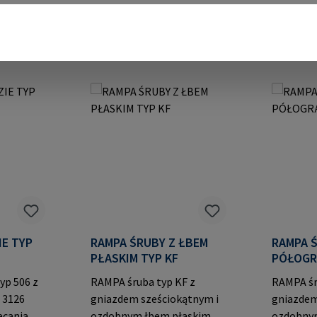
TYP
RAMPA ŚRUBY Z ŁBEM
RAMPA 
PŁASKIM TYP KF
PÓŁOGR
yp 506 z
RAMPA śruba typ KF z
RAMPA śr
 3126
gniazdem sześciokątnym i
gniazdem
ęcania
ozdobnym łbem płaskim do
ozdobny