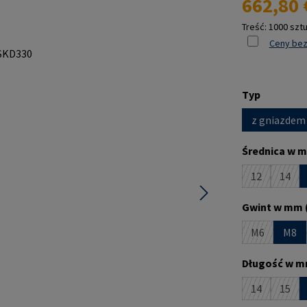
662,80 
Treść:
1000 szt
Ceny bez
Wybierz
Typ
z gniazdem
Wybierz
Średnica w m
12
14
(Ta opcja je
(Ta o
Wybierz
Gwint w mm 
M6
M8
(Ta opcja je
Wybierz
Długość w m
14
15
(Ta opcja je
(Ta o