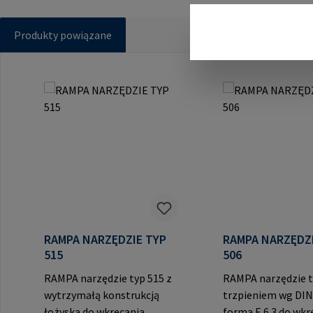
Produkty powiązane
Pomiń galerię produktów
RAMPA NARZĘDZIE TYP
RAMPA NARZĘDZIE 
515
506
RAMPA narzędzie typ 515 z
RAMPA narzędzie t
wytrzymałą konstrukcją
trzpieniem wg DIN
łożyska do wkręcania
forma E 6.3 do wkr