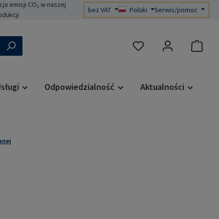
a emisji CO₂ w naszej
bez VAT
Polski
Serwis/pomoc
odukcji
Masz 0 przedmioty na liś
sługi
Odpowiedzialność
Aktualności
anej
a: