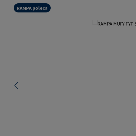
RAMPA poleca
Pomiń galerię zdjęć