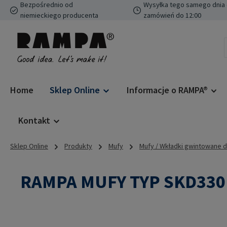
Bezpośrednio od
Wysyłka tego samego dnia 
ejdź do głównej zawartości
Przejdź do wyszukiwania
Przejdź do głównej nawigacji
niemieckiego producenta
zamówień do 12:00
Home
Sklep Online
Informacje o RAMPA®
Kontakt
Sklep Online
Produkty
Mufy
Mufy / Wkładki gwintowane 
RAMPA MUFY TYP SKD330