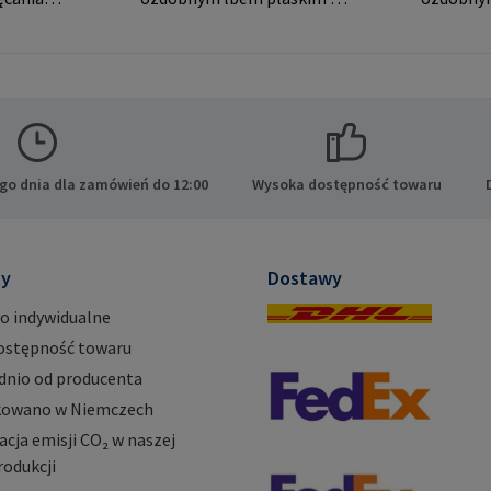
azdem
widocznych połączeń. Dane
do widoc
producenta: RAMPA GmbH
Dane pro
ącznie z
& Co. KG Auf der Heide 8
GmbH & C
ami
21514 Büchen Niemcy E-
Heide 8 
ucenta:
Mail: mail@rampa.com
Niemcy E
 KG Auf
mail@ra
 Büchen
go dnia dla zamówień do 12:00
Wysoka dostępność towaru
ty
Dostawy
o indywidualne
ostępność towaru
dnio od producenta
owano w Niemczech
ja emisji CO₂ w naszej
rodukcji