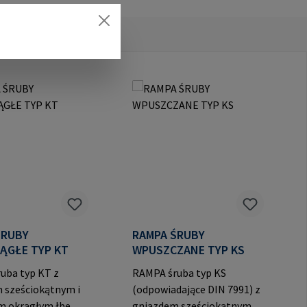
ŚRUBY
RAMPA ŚRUBY
ĄGŁE TYP KT
WPUSZCZANE TYP KS
uba typ KT z
RAMPA śruba typ KS
 sześciokątnym i
(odpowiadające DIN 7991) z
m okrągłym łbem
gniazdem sześciokątnym i