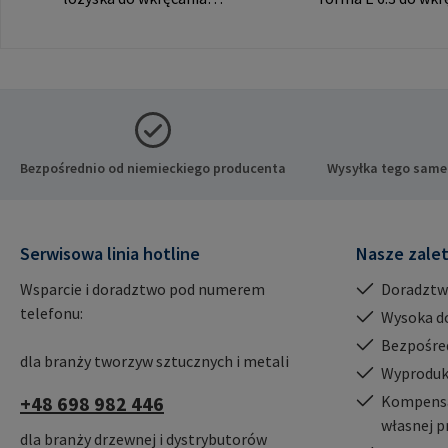
RAMPA muf przez gwint
RAMPA muf z gni
wewnętrzny. Do
sześciokątnym. Do
wykorzystania wyłącznie z
wykorzystania wył
oryginalnymi mufami
oryginalnymi muf
RAMPA. Dane producenta:
RAMPA. Dane prod
RAMPA GmbH & Co. KG Auf
RAMPA GmbH & Co.
der Heide 8 21514 Büchen
der Heide 8 21514
Bezpośrednio od niemieckiego producenta
Wysyłka tego same
Niemcy E-Mail:
Niemcy E-Mail:
mail@rampa.com
mail@rampa.com
Serwisowa linia hotline
Nasze zale
Wsparcie i doradztwo pod numerem
Doradztw
telefonu:
Wysoka d
Bezpośre
dla branży tworzyw sztucznych i metali
Wyproduk
+48 698 982 446
Kompensac
własnej p
dla branży drzewnej i dystrybutorów