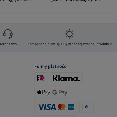
znych połączeń.
ozdobnym łbem
ducenta: RAMPA
stożkowym do widocznych
o. KG Auf der
połączeń. Dane producenta:
21514 Büchen
RAMPA GmbH & Co. KG Auf
-Mail:
der Heide 8 21514 Büchen
mpa.com
Niemcy E-Mail:
mail@rampa.com
Doradztwo
Kompensacja emisji CO₂ w naszej własnej produkcji
Formy płatności
iDeal (via Stripe)
Klarna (via Stripe)
Apple Pay / Google Pay (via Stripe)
Karta kredytowa (za pośrednictwem Stripe)
PayPal