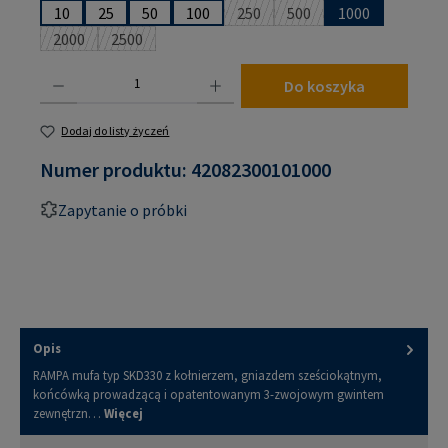
10
25
50
100
250
500
1000
(Ta opcja jest obecnie niedostępn
(Ta opcja jest obecnie n
2000
2500
(Ta opcja jest obecnie niedostępna.)
(Ta opcja jest obecnie niedostępna.)
Ilość produktu: Wprowadź żądaną ilość lub użyj przycisków, aby zwiększyć lub zmniejsz
Do koszyka
Dodaj do listy życzeń
Numer produktu:
42082300101000
Zapytanie o próbki
Opis
RAMPA mufa typ SKD330 z kołnierzem, gniazdem sześciokątnym,
końcówką prowadzącą i opatentowanym 3-zwojowym gwintem
zewnętrzn…
Więcej