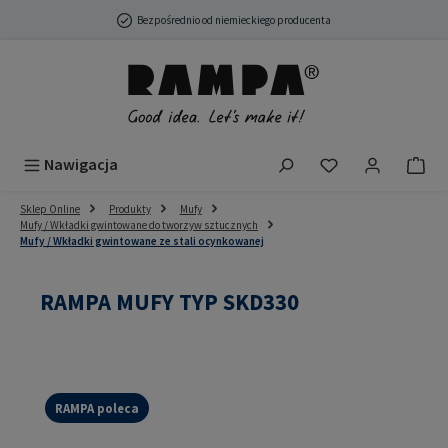
Przejdź do głównej zawartości
Bezpośrednio od niemieckiego producenta
Masz 0 przedmio
Nawigacja
Sklep Online
Produkty
Mufy
Mufy / Wkładki gwintowane do tworzyw sztucznych
Mufy / Wkładki gwintowane ze stali ocynkowanej
RAMPA MUFY TYP SKD330
RAMPA poleca