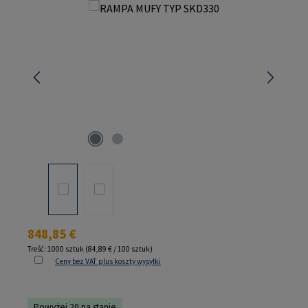
Pomiń galerię zdjęć
Cena regularna:
848,85 €
Treść:
1000 sztuk
(84,89 € / 100 sztuk)
Ceny bez VAT plus koszty wysyłki
Powyżej 20 na stanie