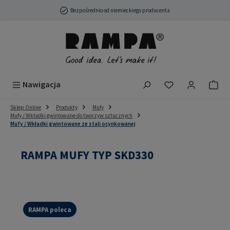
Przejdź do głównej zawartości
Bezpośrednio od niemieckiego producenta
Masz 0 przedmio
Nawigacja
Sklep Online
Produkty
Mufy
Mufy / Wkładki gwintowane do tworzyw sztucznych
Mufy / Wkładki gwintowane ze stali ocynkowanej
RAMPA MUFY TYP SKD330
RAMPA poleca