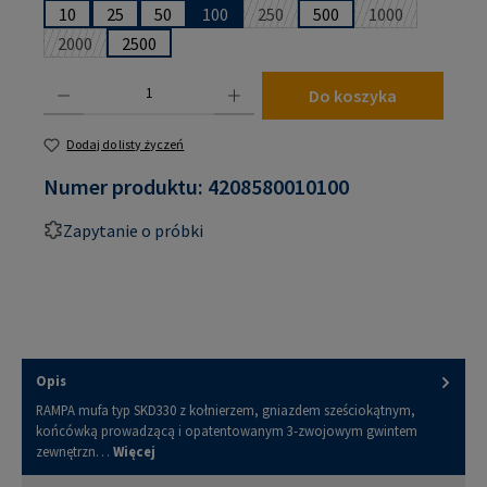
10
25
50
100
250
500
1000
(Ta opcja jest obecnie niedostępn
(Ta opcja jest 
2000
2500
(Ta opcja jest obecnie niedostępna.)
Ilość produktu: Wprowadź żądaną ilość lub użyj przycisków, aby zwiększyć lub zmniejsz
Do koszyka
Dodaj do listy życzeń
Numer produktu:
4208580010100
Zapytanie o próbki
Opis
RAMPA mufa typ SKD330 z kołnierzem, gniazdem sześciokątnym,
końcówką prowadzącą i opatentowanym 3-zwojowym gwintem
zewnętrzn…
Więcej