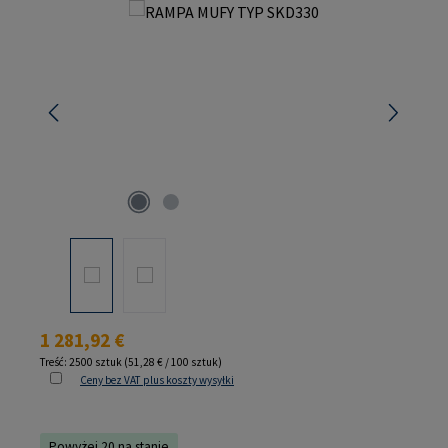
Pomiń galerię zdjęć
Cena regularna:
1 281,92 €
Treść:
2500 sztuk
(51,28 € / 100 sztuk)
Ceny bez VAT plus koszty wysyłki
Powyżej 20 na stanie