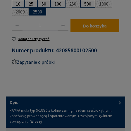
10
25
50
100
250
500
1000
(Ta opcja jest obecnie niedostępn
(Ta opcja jest 
2000
2500
(Ta opcja jest obecnie niedostępna.)
Ilość produktu: Wprowadź żądaną ilość lub użyj przycisków, aby zwiększyć lub zmniejsz
Do koszyka
Dodaj do listy życzeń
Numer produktu:
42085800102500
Zapytanie o próbki
Opis
RAMPA mufa typ SKD330 z kołnierzem, gniazdem sześciokątnym,
końcówką prowadzącą i opatentowanym 3-zwojowym gwintem
zewnętrzn…
Więcej