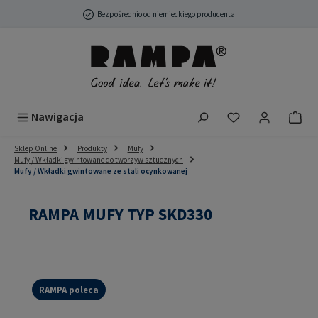
Przejdź do głównej zawartości
Bezpośrednio od niemieckiego producenta
Masz 0 przedmio
Nawigacja
Sklep Online
Produkty
Mufy
Mufy / Wkładki gwintowane do tworzyw sztucznych
Mufy / Wkładki gwintowane ze stali ocynkowanej
RAMPA MUFY TYP SKD330
RAMPA poleca