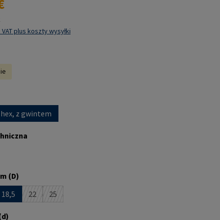
€
k
 VAT plus koszty wysyłki
nie
 hex, z gwintem
chniczna
m (D)
18,5
22
25
st obecnie niedostępna.)
pcja jest obecnie niedostępna.)
(Ta opcja jest obecnie niedostępna.)
(Ta opcja jest obecnie niedostępna.)
(d)