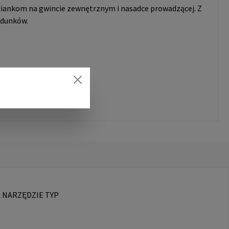
iankom na gwincie zewnętrznym i nasadce prowadzącej. Z
adunków.