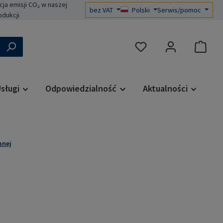
a emisji CO₂ w naszej
bez VAT
Polski
Serwis/pomoc
odukcji
Masz 0 przedmioty na liś
sługi
Odpowiedzialność
Aktualności
anej
a: