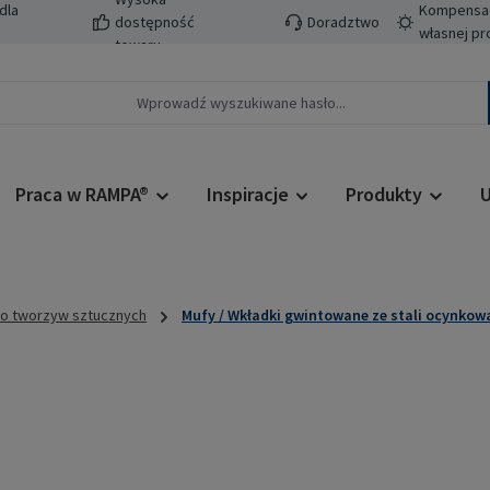
dla
Kompensacj
dostępność
Doradztwo
własnej pr
towaru
Praca w RAMPA®
Inspiracje
Produkty
U
do tworzyw sztucznych
Mufy / Wkładki gwintowane ze stali ocynkow
Cena regularn