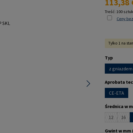
113,38 
Treść:
100 sztu
Ceny bez
Tylko 1 na sta
Wybierz
Typ
z gniazdem
Wybierz
Aprobata te
CE-ETA
Wybierz
Średnica w m
12
16
(Ta opcja je
(Ta o
Wybierz
Gwint w mm 