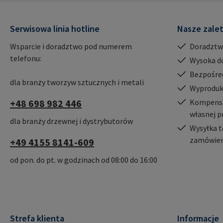
mail@rampa.com
mail@rampa.com
Serwisowa linia hotline
Nasze zale
Wsparcie i doradztwo pod numerem
Doradztw
telefonu:
Wysoka d
Bezpośre
dla branży tworzyw sztucznych i metali
Wyproduk
+48 698 982 446
Kompensac
własnej p
dla branży drzewnej i dystrybutorów
Wysyłka t
zamówień
+49 4155 8141-609
od pon. do pt. w godzinach od 08:00 do 16:00
Strefa klienta
Informacje