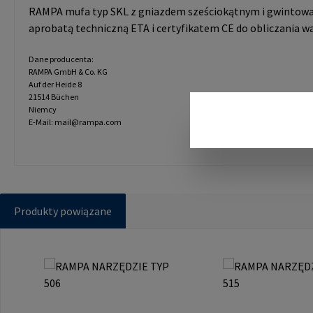
RAMPA mufa typ SKL z gniazdem sześciokątnym i gwintowa
aprobatą techniczną ETA i certyfikatem CE do obliczania wa
Dane producenta:
RAMPA GmbH & Co. KG
Auf der Heide 8
21514 Büchen
Niemcy
E-Mail: mail@rampa.com
Produkty powiązane
Pomiń galerię produktów