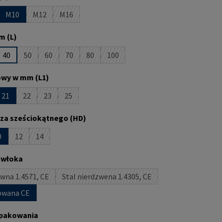
M10
M12
M16
st obecnie niedostępna.)
opcja jest obecnie niedostępna.)
(Ta opcja jest obecnie niedostępna.)
(Ta opcja jest obecnie niedostępna.)
m (L)
40
50
60
70
80
100
st obecnie niedostępna.)
(Ta opcja jest obecnie niedostępna.)
(Ta opcja jest obecnie niedostępna.)
(Ta opcja jest obecnie niedostępna.)
(Ta opcja jest obecnie niedostępna.)
(Ta opcja jest obecnie niedostępna.)
owy w mm (L1)
21
22
23
25
st obecnie niedostępna.)
pcja jest obecnie niedostępna.)
(Ta opcja jest obecnie niedostępna.)
(Ta opcja jest obecnie niedostępna.)
(Ta opcja jest obecnie niedostępna.)
za sześciokątnego (HD)
0
12
14
t obecnie niedostępna.)
ja jest obecnie niedostępna.)
(Ta opcja jest obecnie niedostępna.)
(Ta opcja jest obecnie niedostępna.)
owłoka
ewna 1.4571, CE
Stal nierdzwena 1.4305, CE
(Ta opcja jest obecnie niedostępna.)
(Ta opcja jest obecnie niedostępna.)
kowana CE
pakowania