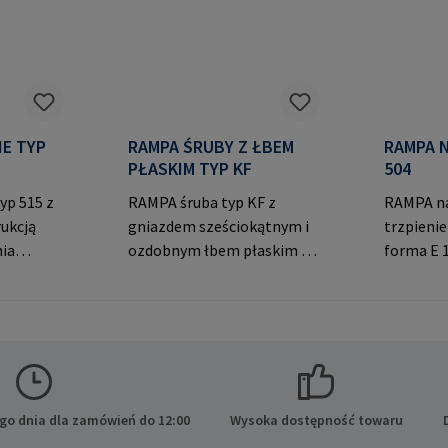
TYP
RAMPA ŚRUBY Z ŁBEM
RAMPA NA
PŁASKIM TYP KF
504
yp 515 z
RAMPA śruba typ KF z
RAMPA na
ukcją
gniazdem sześciokątnym i
trzpieni
nia
ozdobnym łbem płaskim do
forma E 1
gwint
widocznych połączeń. Dane
RAMPA m
producenta: RAMPA GmbH
sześciok
ącznie z
& Co. KG Auf der Heide 8
wykorzys
ami
21514 Büchen Niemcy E-
oryginal
ucenta:
Mail: mail@rampa.com
RAMPA. D
 KG Auf
RAMPA Gm
 Büchen
der Heid
go dnia dla zamówień do 12:00
Wysoka dostępność towaru
Niemcy E