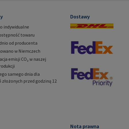
mail@ra
ty
Dostawy
o indywidualne
ostępność towaru
dnio od producenta
owano w Niemczech
ja emisji CO₂ w naszej
rodukcji
ego samego dnia dla
 złożonych przed godziną 12
Nota prawna