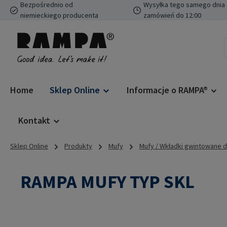
Bezpośrednio od
Wysyłka tego samego dnia 
ejdź do głównej zawartości
Przejdź do wyszukiwania
Przejdź do głównej nawigacji
niemieckiego producenta
zamówień do 12:00
Home
Sklep Online
Informacje o RAMPA®
Kontakt
Sklep Online
Produkty
Mufy
Mufy / Wkładki gwintowane 
RAMPA MUFY TYP SKL