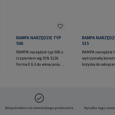
RAMPA NARZĘDZIE TYP
RAMPA NARZĘDZIE 
506
515
RAMPA narzędzie typ 506 z
RAMPA narzędzie t
trzpieniem wg DIN 3126
wytrzymałą konstr
forma E 6.3 do wkręcania
łożyska do wkręca
RAMPA muf z gniazdem
RAMPA muf przez 
sześciokątnym. Do
wewnętrzny. Do
wykorzystania wyłącznie z
wykorzystania wył
oryginalnymi mufami
oryginalnymi muf
RAMPA. Dane producenta:
RAMPA. Dane prod
RAMPA GmbH & Co. KG Auf
RAMPA GmbH & Co.
der Heide 8 21514 Büchen
der Heide 8 21514
Bezpośrednio od niemieckiego producenta
Wysyłka tego same
Niemcy E-Mail:
Niemcy E-Mail: