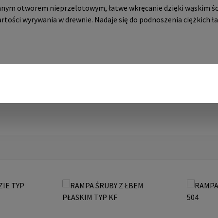
nym otworem nieprzelotowym, łatwe wkręcanie dzięki wąskim śc
rtości wyrywania w drewnie. Nadaje się do podnoszenia ciężkich ł