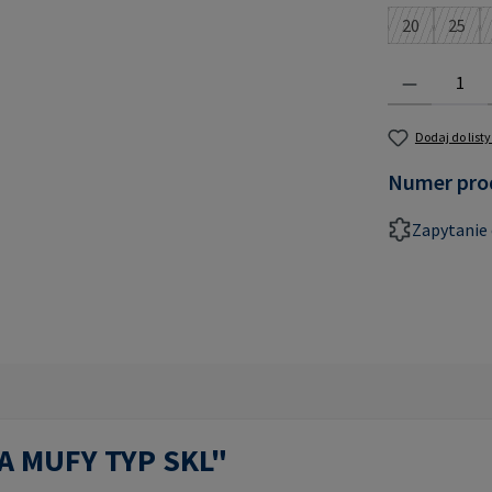
20
25
(Ta opcja je
(Ta o
Ilość produktu:
Dodaj do list
Numer pro
Zapytanie 
PA MUFY TYP SKL"