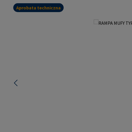
Aprobata techniczna
Pomiń galerię zdjęć