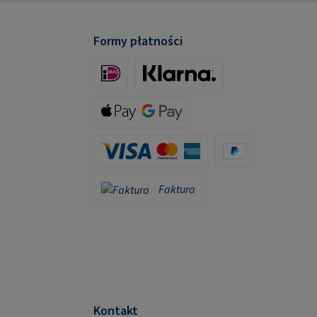
mpa.com
Formy płatności
iDeal (via Stripe)
Klarna (via Stripe)
Apple Pay / Google Pay (via Stripe)
Karta kredytowa (za pośrednictwem Stripe)
PayPal
Faktura
Faktura
Kontakt