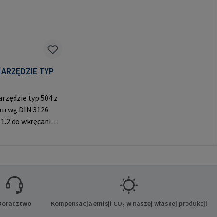
RZĘDZIE TYP
rzędzie typ 504 z
em wg DIN 3126
1.2 do wkręcania
uf z gniazdem
ątnym. Do
tania wyłącznie z
nymi mufami
ane producenta:
bH & Co. KG Auf
e 8 21514 Büchen
Doradztwo
Kompensacja emisji CO₂ w naszej własnej produkcji
-Mail: