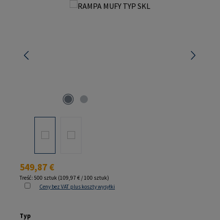
Pomiń galerię zdjęć
Cena regularna:
549,87 €
Treść:
500 sztuk
(109,97 € / 100 sztuk)
Ceny bez VAT plus koszty wysyłki
Wybierz
Typ