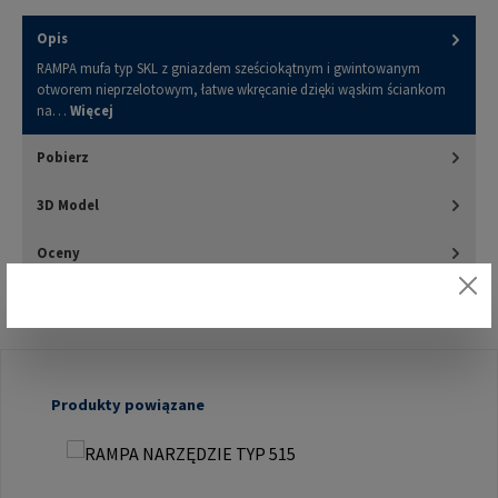
Opis
RAMPA mufa typ SKL z gniazdem sześciokątnym i gwintowanym
otworem nieprzelotowym, łatwe wkręcanie dzięki wąskim ściankom
na…
Więcej
Pobierz
3D Model
Oceny
Pomiń galerię produktów
Produkty powiązane