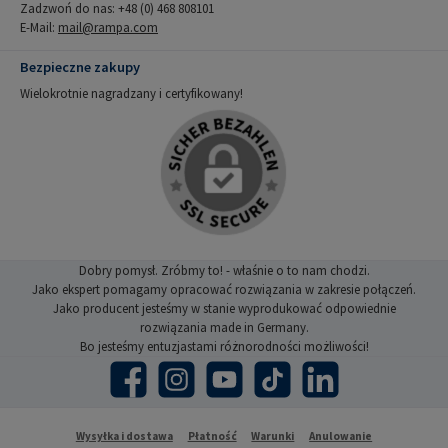
Zadzwoń do nas: +48 (0) 468 808101
E-Mail:
mail@rampa.com
Bezpieczne zakupy
Wielokrotnie nagradzany i certyfikowany!
Dobry pomysł. Zróbmy to! - właśnie o to nam chodzi.
Jako ekspert pomagamy opracować rozwiązania w zakresie połączeń.
Jako producent jesteśmy w stanie wyprodukować odpowiednie
rozwiązania made in Germany.
Bo jesteśmy entuzjastami różnorodności możliwości!
Facebook
Instagram
YouTube
TikTok
LinkedIn
Wysyłka i dostawa
Płatność
Warunki
Anulowanie