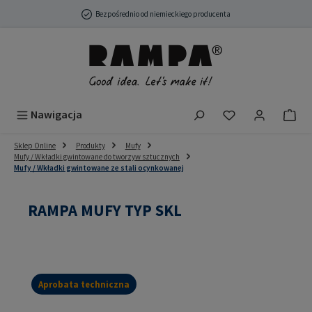
Przejdź do głównej zawartości
Bezpośrednio od niemieckiego producenta
Masz 0 przedmio
Nawigacja
Sklep Online
Produkty
Mufy
Mufy / Wkładki gwintowane do tworzyw sztucznych
Mufy / Wkładki gwintowane ze stali ocynkowanej
RAMPA MUFY TYP SKL
Aprobata techniczna