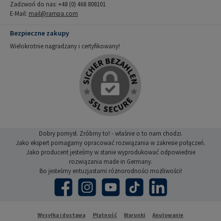
Zadzwoń do nas: +48 (0) 468 808101
E-Mail:
mail@rampa.com
Bezpieczne zakupy
Wielokrotnie nagradzany i certyfikowany!
Dobry pomysł. Zróbmy to! - właśnie o to nam chodzi.
Jako ekspert pomagamy opracować rozwiązania w zakresie połączeń.
Jako producent jesteśmy w stanie wyprodukować odpowiednie
rozwiązania made in Germany.
Bo jesteśmy entuzjastami różnorodności możliwości!
Facebook
Instagram
YouTube
TikTok
LinkedIn
Wysyłka i dostawa
Płatność
Warunki
Anulowanie