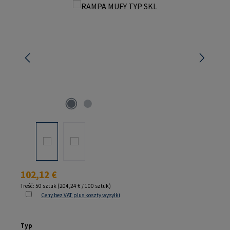
Pomiń galerię zdjęć
Cena regularna:
102,12 €
Treść:
50 sztuk
(204,24 € / 100 sztuk)
Ceny bez VAT plus koszty wysyłki
Wybierz
Typ