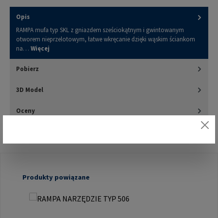
Opis
RAMPA mufa typ SKL z gniazdem sześciokątnym i gwintowanym
otworem nieprzelotowym, łatwe wkręcanie dzięki wąskim ściankom
na…
Więcej
Pobierz
3D Model
Oceny
Pomiń galerię produktów
Produkty powiązane