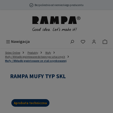
Przejdź do głównej zawartości
Bezpośrednio od niemieckiego producenta
Masz 0 przedmio
Nawigacja
Sklep Online
Produkty
Mufy
Mufy / Wkładki gwintowane do tworzyw sztucznych
Mufy / Wkładki gwintowane ze stali ocynkowanej
RAMPA MUFY TYP SKL
Aprobata techniczna