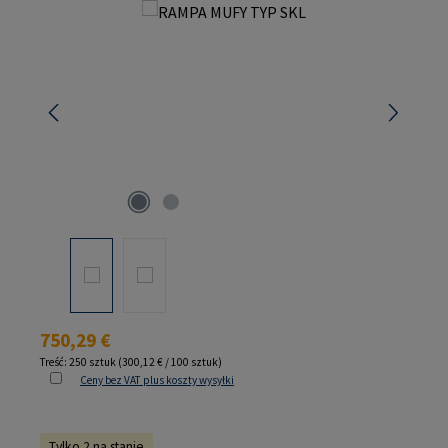
Pomiń galerię zdjęć
Cena regularna:
750,29 €
Treść:
250 sztuk
(300,12 € / 100 sztuk)
Ceny bez VAT plus koszty wysyłki
Tylko 2 na stanie