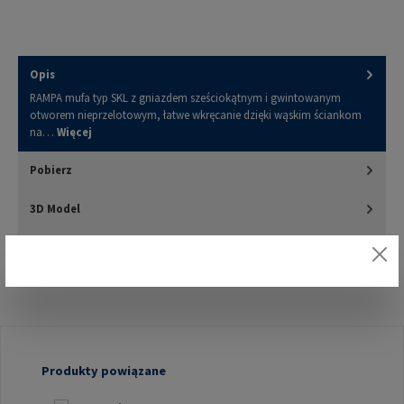
Opis
RAMPA mufa typ SKL z gniazdem sześciokątnym i gwintowanym
otworem nieprzelotowym, łatwe wkręcanie dzięki wąskim ściankom
na…
Więcej
Pobierz
3D Model
Oceny
Pomiń galerię produktów
Produkty powiązane