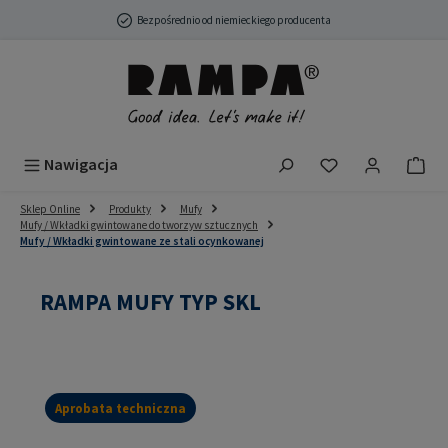
Przejdź do głównej zawartości
Bezpośrednio od niemieckiego producenta
Masz 0 przedmio
Nawigacja
Sklep Online
Produkty
Mufy
Mufy / Wkładki gwintowane do tworzyw sztucznych
Mufy / Wkładki gwintowane ze stali ocynkowanej
RAMPA MUFY TYP SKL
Aprobata techniczna