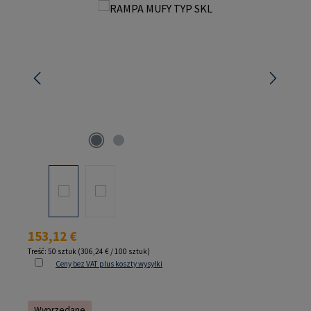
Pomiń galerię zdjęć
Cena regularna:
153,12 €
Treść:
50 sztuk
(306,24 € / 100 sztuk)
Ceny bez VAT plus koszty wysyłki
Wyprzedane