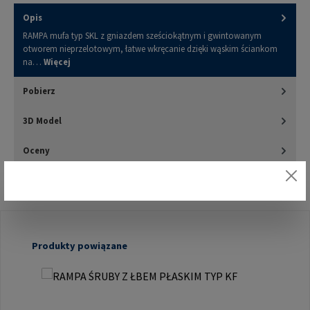
Opis
RAMPA mufa typ SKL z gniazdem sześciokątnym i gwintowanym
otworem nieprzelotowym, łatwe wkręcanie dzięki wąskim ściankom
na…
Więcej
Pobierz
3D Model
Oceny
Pomiń galerię produktów
Produkty powiązane