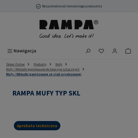
Przejdź do głównej zawartości
Bezpośrednio od niemieckiego producenta
Masz 0 przedmio
Nawigacja
Sklep Online
Produkty
Mufy
Mufy / Wkładki gwintowane do tworzyw sztucznych
Mufy / Wkładki gwintowane ze stali ocynkowanej
RAMPA MUFY TYP SKL
Aprobata techniczna