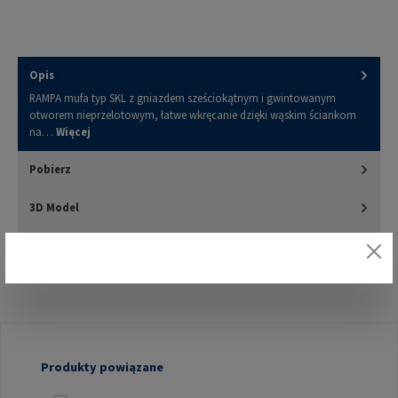
Opis
RAMPA mufa typ SKL z gniazdem sześciokątnym i gwintowanym
otworem nieprzelotowym, łatwe wkręcanie dzięki wąskim ściankom
na…
Więcej
Pobierz
3D Model
Oceny
Pomiń galerię produktów
Produkty powiązane