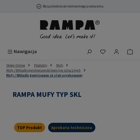
Przejdź do głównej zawartości
Bezpośrednio od niemieckiego producenta
Masz 0 przedmio
Nawigacja
Sklep Online
Produkty
Mufy
Mufy / Wkładki gwintowane do tworzyw sztucznych
Mufy / Wkładki gwintowane ze stali ocynkowanej
RAMPA MUFY TYP SKL
TOP Produkt
Aprobata techniczna