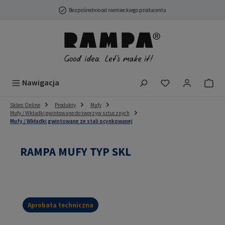
Przejdź do głównej zawartości
Bezpośrednio od niemieckiego producenta
Masz 0 przedmio
Nawigacja
Sklep Online
Produkty
Mufy
Mufy / Wkładki gwintowane do tworzyw sztucznych
Mufy / Wkładki gwintowane ze stali ocynkowanej
RAMPA MUFY TYP SKL
Aprobata techniczna