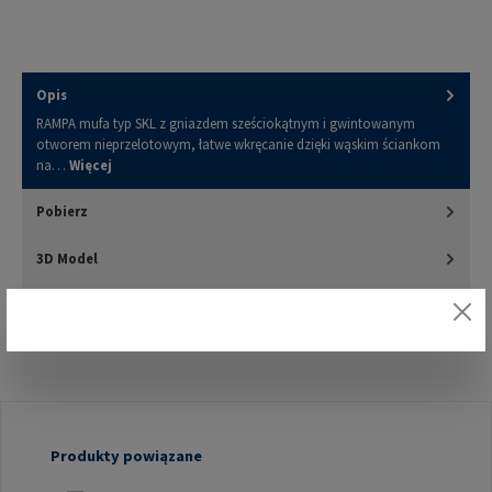
Opis
RAMPA mufa typ SKL z gniazdem sześciokątnym i gwintowanym
otworem nieprzelotowym, łatwe wkręcanie dzięki wąskim ściankom
na…
Więcej
Pobierz
3D Model
Oceny
Pomiń galerię produktów
Produkty powiązane