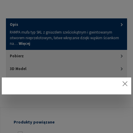
Opis
RAMPA mufa typ SKL z gniazdem sześciokątnym i gwintowanym
otworem nieprzelotowym, łatwe wkręcanie dzięki wąskim ściankom
na…
Więcej
Pobierz
3D Model
Oceny
Pomiń galerię produktów
Produkty powiązane