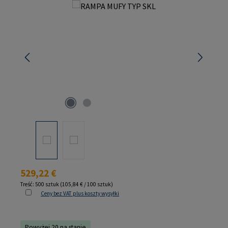
Pomiń galerię zdjęć
Cena regularna:
529,22 €
Treść:
500 sztuk
(105,84 € / 100 sztuk)
Ceny bez VAT plus koszty wysyłki
Powyżej 20 na stanie