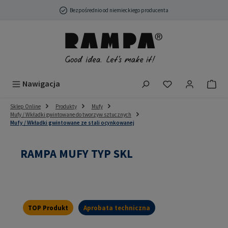
Przejdź do głównej zawartości
Bezpośrednio od niemieckiego producenta
Masz 0 przedmio
Nawigacja
Sklep Online
Produkty
Mufy
Mufy / Wkładki gwintowane do tworzyw sztucznych
Mufy / Wkładki gwintowane ze stali ocynkowanej
RAMPA MUFY TYP SKL
TOP Produkt
Aprobata techniczna