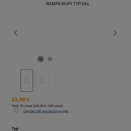
Pomiń galerię zdjęć
Cena regularna:
82,00 €
Treść:
50 sztuk
(164,00 € / 100 sztuk)
Ceny bez VAT plus koszty wysyłki
Wybierz
Typ