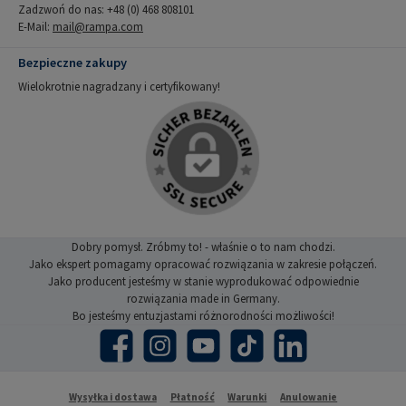
Zadzwoń do nas: +48 (0) 468 808101
E-Mail:
mail@rampa.com
Bezpieczne zakupy
Wielokrotnie nagradzany i certyfikowany!
Dobry pomysł. Zróbmy to! - właśnie o to nam chodzi.
Jako ekspert pomagamy opracować rozwiązania w zakresie połączeń.
Jako producent jesteśmy w stanie wyprodukować odpowiednie
rozwiązania made in Germany.
Bo jesteśmy entuzjastami różnorodności możliwości!
Facebook
Instagram
YouTube
TikTok
LinkedIn
Wysyłka i dostawa
Płatność
Warunki
Anulowanie