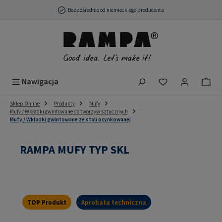
Przejdź do głównej zawartości
Bezpośrednio od niemieckiego producenta
Masz 0 przedmio
Nawigacja
Sklep Online
Produkty
Mufy
Mufy / Wkładki gwintowane do tworzyw sztucznych
Mufy / Wkładki gwintowane ze stali ocynkowanej
RAMPA MUFY TYP SKL
TOP Produkt
Aprobata techniczna