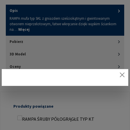
Opis
RAMPA mufa typ SKL z gniazdem sześciokątnym i gwintowanym
otworem nieprzelotowym, łatwe wkręcanie dzięki wąskim ściankom
na…
Więcej
Pobierz
3D Model
Oceny
Pomiń galerię produktów
Produkty powiązane