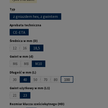
Wybierz
Typ
z gniazdem hex, z gwintem
Wybierz
Aprobata techniczna
CE-ETA
Wybierz
Średnica w mm (D)
12
16
18,5
(Ta opcja jest obecnie niedostępna.)
(Ta opcja jest obecnie niedostępna.)
Wybierz
Gwint w mm (d)
M6
M8
M10
(Ta opcja jest obecnie niedostępna.)
(Ta opcja jest obecnie niedostępna.)
Wybierz
Długość w mm (L)
30
40
50
70
80
100
(Ta opcja jest obecnie niedostępna.)
(Ta opcja jest obecnie niedostępna.)
(Ta opcja jest obecnie niedostępna.)
(Ta opcja jest obecnie niedostępna.)
Wybierz
Gwint użytkowy w mm (L1)
21
23
(Ta opcja jest obecnie niedostępna.)
Wybierz
Rozmiar klucza sześciokątnego (HD)