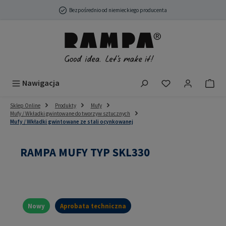
Przejdź do głównej zawartości
Bezpośrednio od niemieckiego producenta
Masz 0 przedmio
Nawigacja
Sklep Online
Produkty
Mufy
Mufy / Wkładki gwintowane do tworzyw sztucznych
Mufy / Wkładki gwintowane ze stali ocynkowanej
RAMPA MUFY TYP SKL330
Nowy
Aprobata techniczna