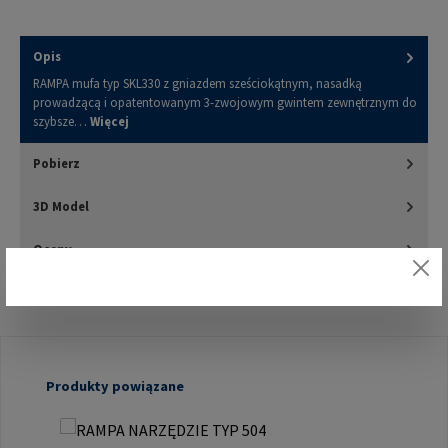
Opis
RAMPA mufa typ SKL330 z gniazdem sześciokątnym, nasadką
prowadzącą i opatentowanym 3-zwojowym gwintem zewnętrznym do
szybsze…
Więcej
Pobierz
3D Model
Oceny
Pomiń galerię produktów
Produkty powiązane