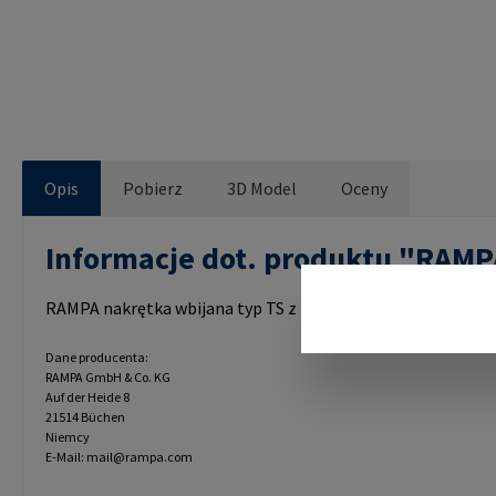
Opis
Pobierz
3D Model
Oceny
Informacje dot. produktu "RAM
RAMPA nakrętka wbijana typ TS z kołnierzem, ciągłym gw
Dane producenta:
RAMPA GmbH & Co. KG
Auf der Heide 8
21514 Büchen
Niemcy
E-Mail: mail@rampa.com