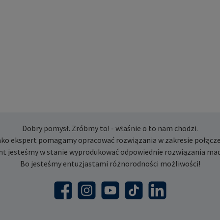
Dobry pomysł. Zróbmy to! - właśnie o to nam chodzi.
ako ekspert pomagamy opracować rozwiązania w zakresie połącze
nt jesteśmy w stanie wyprodukować odpowiednie rozwiązania mad
Bo jesteśmy entuzjastami różnorodności możliwości!
Facebook
Instagram
YouTube
TikTok
LinkedIn