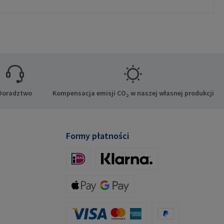
Doradztwo
Kompensacja emisji CO₂ w naszej własnej produkcji
Formy płatności
iDeal (via Stripe)
Klarna (via Stripe)
Apple Pay / Google Pay (via Stripe)