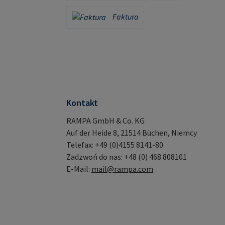
Karta kredytowa (za pośrednictwem Stripe)
PayPal
Faktura
Faktura
Kontakt
RAMPA GmbH & Co. KG
Auf der Heide 8, 21514 Büchen, Niemcy
Telefax: +49 (0)4155 8141-80
Zadzwoń do nas: +48 (0) 468 808101
E-Mail:
mail@rampa.com