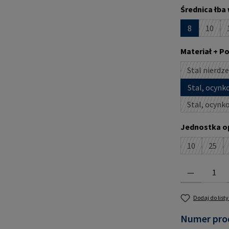
Wybierz
Średnica łba
8
10
(Ta op
Wybierz
Materiał + P
Stal nierdz
Stal, ocyn
Stal, ocynk
Wybierz
Jednostka o
10
25
(Ta opcja je
(Ta o
Ilość produktu:
Dodaj do list
Numer pro