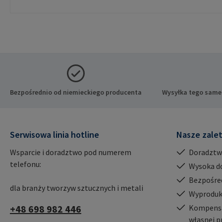
Bezpośrednio od niemieckiego producenta
Wysyłka tego same
Serwisowa linia hotline
Nasze zale
Wsparcie i doradztwo pod numerem
Doradztw
telefonu:
Wysoka d
Bezpośre
dla branży tworzyw sztucznych i metali
Wyproduk
+48 698 982 446
Kompensac
własnej p