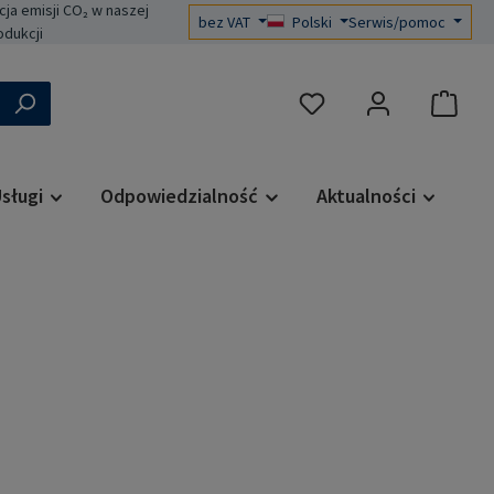
a emisji CO₂ w naszej
bez VAT
Polski
Serwis/pomoc
odukcji
Masz 0 przedmioty na liś
sługi
Odpowiedzialność
Aktualności
a: