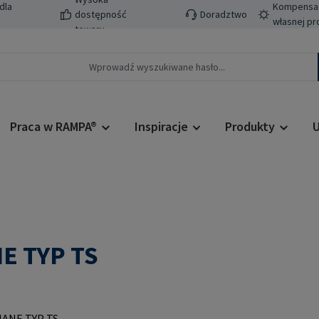
dla
Kompensacj
dostępność
Doradztwo
własnej pr
towaru
Praca w RAMPA®
Inspiracje
Produkty
U
E TYP TS
Cena regularn