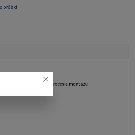
o próbki
wodne pozycjonowanie w procesie montażu.