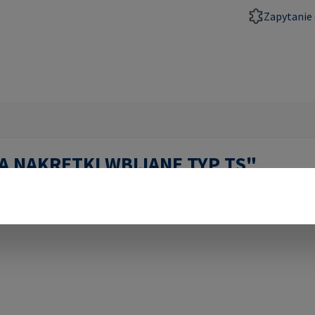
Zapytanie 
PA NAKRĘTKI WBIJANE TYP TS"
intem wewnętrznym i radełkowanym trzpieniem. Umożliwia nieza