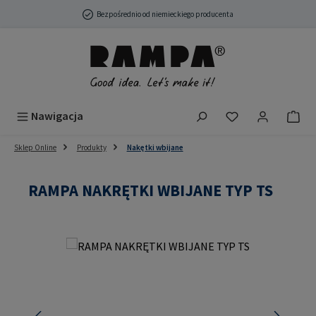
Przejdź do głównej zawartości
Bezpośrednio od niemieckiego producenta
Masz 0 przedmio
Nawigacja
Sklep Online
Produkty
Nakętki wbijane
RAMPA NAKRĘTKI WBIJANE TYP TS
Pomiń galerię zdjęć