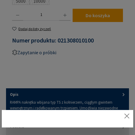
5000
10000
(Ta opcja jest obecnie niedostępna.)
(Ta opcja jest obecnie niedostępna.)
Ilość produktu: Wprowadź żądaną ilość lub użyj przycisków, aby zwiększyć lub zmniejsz
Do koszyka
Dodaj do listy życzeń
Numer produktu:
021308010100
Zapytanie o próbki
Opis
RAMPA nakrętka wbijana typ TS z kołnierzem, ciągłym gwintem
wewnętrznym i radełkowanym trzpieniem. Umożliwia niezawodne
pozy…
Więcej
Pobierz