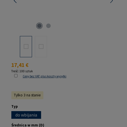
Cena regularna:
17,41 €
Treść:
100 sztuk
Ceny bez VAT plus koszty wysyłki
Tylko 3 na stanie
Wybierz
Typ
do wbijania
Wybierz
Średnica w mm (D)