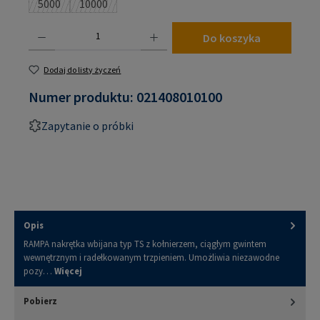
5000
10000
(Ta opcja jest obecnie niedostępna.)
(Ta opcja jest obecnie niedostępna.)
Ilość produktu: Wprowadź żądaną ilość lub użyj przycisków, aby zwiększyć lub zmniejsz
Do koszyka
Dodaj do listy życzeń
Numer produktu:
021408010100
Zapytanie o próbki
Opis
RAMPA nakrętka wbijana typ TS z kołnierzem, ciągłym gwintem
wewnętrznym i radełkowanym trzpieniem. Umożliwia niezawodne
pozy…
Więcej
Pobierz