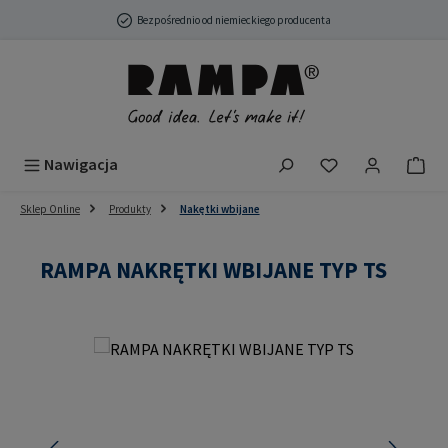
Przejdź do głównej zawartości
Bezpośrednio od niemieckiego producenta
Masz 0 przedmio
Nawigacja
Sklep Online
Produkty
Nakętki wbijane
RAMPA NAKRĘTKI WBIJANE TYP TS
Pomiń galerię zdjęć