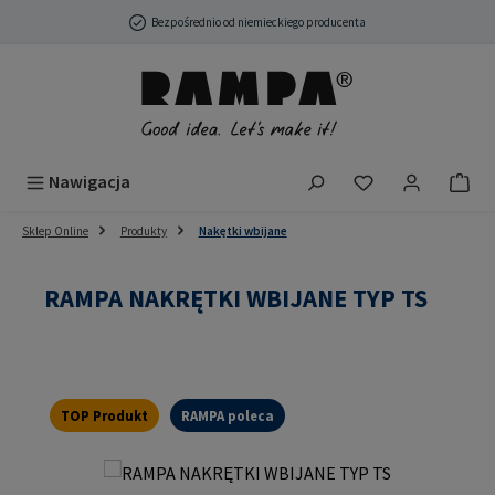
Przejdź do głównej zawartości
Bezpośrednio od niemieckiego producenta
Masz 0 przedmio
Nawigacja
Sklep Online
Produkty
Nakętki wbijane
RAMPA NAKRĘTKI WBIJANE TYP TS
TOP Produkt
RAMPA poleca
Pomiń galerię zdjęć