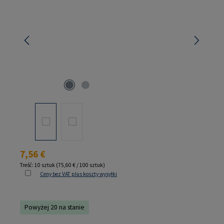
Cena regularna:
7,56 €
Treść:
10 sztuk
(75,60 € / 100 sztuk)
Ceny bez VAT plus koszty wysyłki
Powyżej 20 na stanie