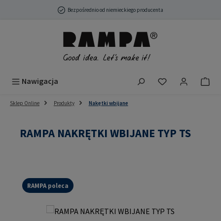
Przejdź do głównej zawartości
Bezpośrednio od niemieckiego producenta
Masz 0 przedmio
Nawigacja
Sklep Online
Produkty
Nakętki wbijane
RAMPA NAKRĘTKI WBIJANE TYP TS
RAMPA poleca
Pomiń galerię zdjęć