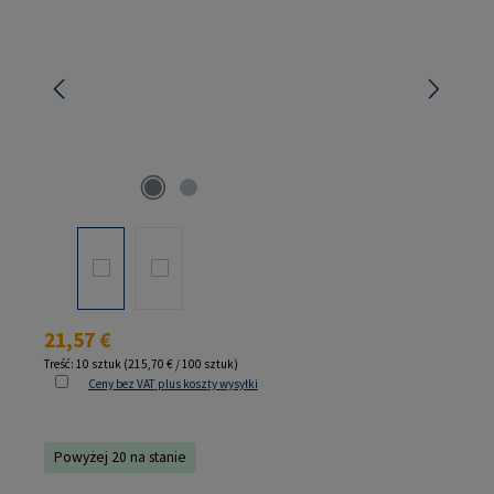
Cena regularna:
21,57 €
Treść:
10 sztuk
(215,70 € / 100 sztuk)
Ceny bez VAT plus koszty wysyłki
Powyżej 20 na stanie