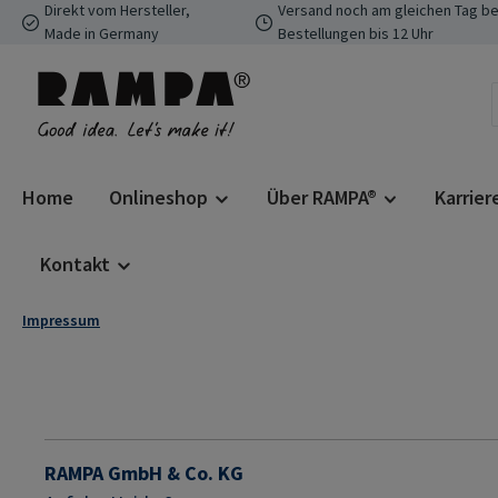
Direkt vom Hersteller,
Versand noch am gleichen Tag be
 Hauptinhalt springen
Zur Suche springen
Zur Hauptnavigation springen
Made in Germany
Bestellungen bis 12 Uhr
Home
Onlineshop
Über RAMPA®
Karrier
Kontakt
Impressum
RAMPA GmbH & Co. KG