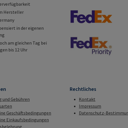
erverfügbarkeit
m Hersteller
Germany
nsiert in der eigenen
ung
och am gleichen Tag bei
gen bis 12 Uhr
nen
Rechtliches
g und Gebühren
Kontakt
sarten
Impressum
ine Geschäftsbedingungen
Datenschutz-Bestimmu
ine Einkaufsbedingungen
fsbelehrung