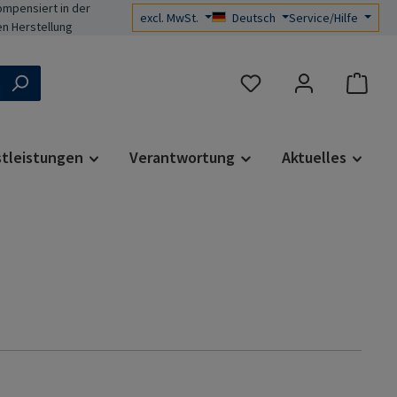
mpensiert in der
excl. MwSt.
Deutsch
Service/Hilfe
n Herstellung
Du hast 0 Produkte auf d
stleistungen
Verantwortung
Aktuelles