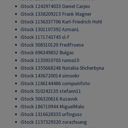
iStock 1242974033 Daniel Carpio
iStock 1338209215 Frank Wagner
iStock 1156337706 Karl-Friedrich Hohl
iStock 1301107392 AzmanL
iStock 1171743745 sl-f
iStock 508510120 FredFroese
iStock 696349852 Bulgac
iStock 1135910703 runna10
iStock 1355668248 Nataliia Shcherbyna
iStock 1436720014 simonkr
iStock 1186144486 compuinfoto
iStock 510242135 stefann11
iStock 506320616 Kuzavok
iStock 186710944 MiguelMalo
iStock 1316628335 urfinguss
iStock 1157329320 zorazhuang