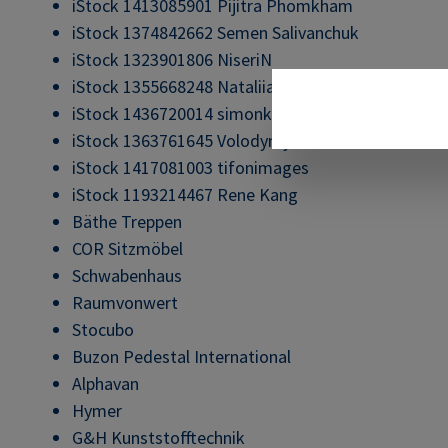
iStock 1413085901 Pijitra Phomkham
iStock 1374842662 Semen Salivanchuk
iStock 1323901806 NiseriN
iStock 1355668248 Nataliia Shcherbyna
iStock 1436720014 simonkr
iStock 1363761645 Volodymyr Zakharov
iStock 1417081003 tifonimages
iStock 1193214467 Rene Kang
Bäthe Treppen
COR Sitzmöbel
Schwabenhaus
Raumvonwert
Stocubo
Buzon Pedestal International
Alphavan
Hymer
G&H Kunststofftechnik