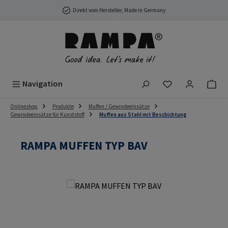
Zum Hauptinhalt springen
Direkt vom Hersteller, Made in Germany
Du hast 0 Produ
Navigation
Onlineshop
Produkte
Muffen / Gewindeeinsätze
Gewindeeinsätze für Kunststoff
Muffen aus Stahl mit Beschichtung
RAMPA MUFFEN TYP BAV
Bildergalerie überspringen