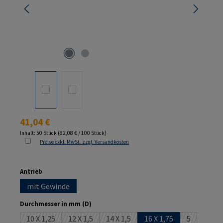
Regulärer Preis:
41,04 €
Inhalt:
50 Stück
(82,08 € / 100 Stück)
Preise exkl. MwSt. zzgl. Versandkosten
auswählen
Antrieb
mit Gewinde
auswählen
Durchmesser in mm (D)
10 X 1,25
12 X 1,5
14 X 1,5
16 X 1,75
5
(Diese Option ist zurzeit nicht verfügbar.)
(Diese Option ist zurzeit nicht verfügbar.)
(Diese Option ist zurzeit nicht verf
(Diese Optio