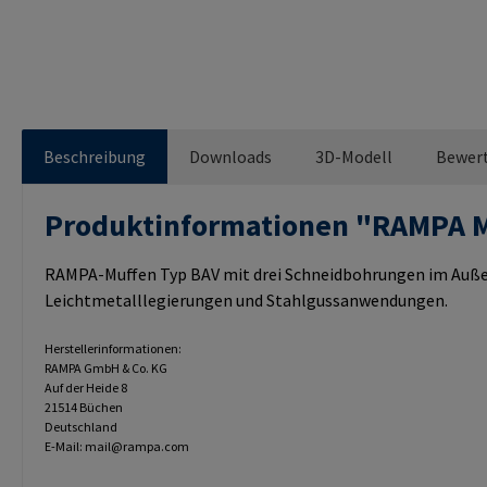
Beschreibung
Downloads
3D-Modell
Bewer
Produktinformationen "RAMPA 
RAMPA-Muffen Typ BAV mit drei Schneidbohrungen im Außeng
Leichtmetalllegierungen und Stahlgussanwendungen.
Herstellerinformationen:
RAMPA GmbH & Co. KG
Auf der Heide 8
21514 Büchen
Deutschland
E-Mail: mail@rampa.com