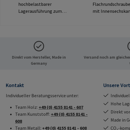
hochbelastbarer
Flachrundschraub
Lagerausführung zum
mit Innensechskan
Eindrehen von RAMPA-
dekorativem Rundk
Muffen über das
sichtbare
Innengewinde.
Verbindungen.Hers
Ausschließlich für Original-
ormationen: RAM
RAMPA-Muffen zu
& Co. KG Auf der He
verwenden.Herstellerinfor
21514 Büchen Deu
Direkt vom Hersteller, Made in
Versand noch am gleichen
mationen: RAMPA GmbH &
E-Mail: mail@ram
Germany
Co. KG Auf der Heide 8 21514
Büchen Deutschland E-Mail:
mail@rampa.com
Kontakt
Unsere Vort
Individueller Beratungsservice unter:
Individue
Hohe Lag
Team Holz:
+49 (0) 4155 8141 - 607
Direkt vo
Team Kunststoff:
+49 (0) 4155 8141 -
Made in 
608
Team Metall:
+49 (0) 4155 8141 - 608
CO₂-kompe