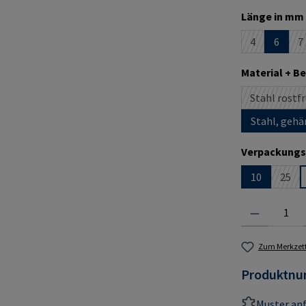
Länge in mm 
4
6
7
(Diese Option
(
Material + B
Stahl rostfr
(D
Stahl, gehä
Verpackungs
10
25
(Dies
Produkt Anzahl:
Zum Merkzett
Produktn
Muster an