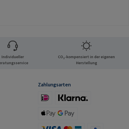
Individueller
CO₂-kompensiert in der eigenen
eratungsservice
Herstellung
Zahlungsarten
iDeal (via Stripe)
Klarna (via Stripe)
Apple Pay / Google Pay (via Stripe)