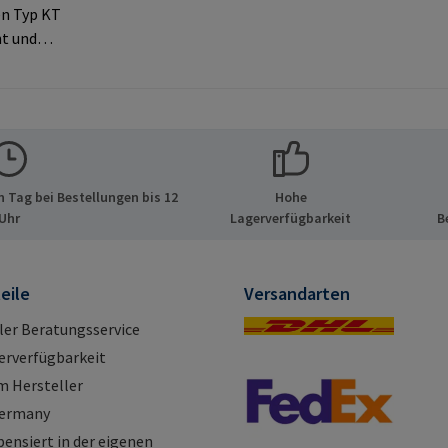
en Typ KT
t und
opf für
tellerinf
PA GmbH
ide 8
tschland
 Tag bei Bestellungen bis 12
Hohe
pa.com
Uhr
Lagerverfügbarkeit
B
eile
Versandarten
ller Beratungsservice
erverfügbarkeit
m Hersteller
Germany
nsiert in der eigenen