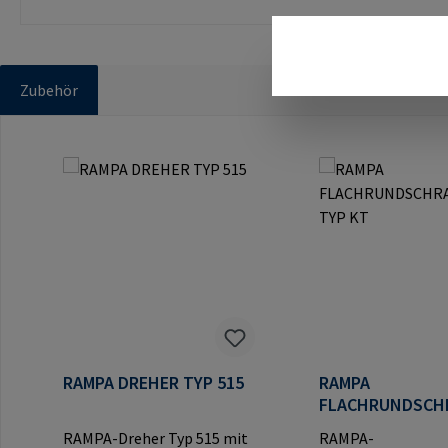
Zubehör
Produktgalerie überspringen
RAMPA DREHER TYP 515
RAMPA
FLACHRUNDSCH
TYP KT
RAMPA-Dreher Typ 515 mit
RAMPA-