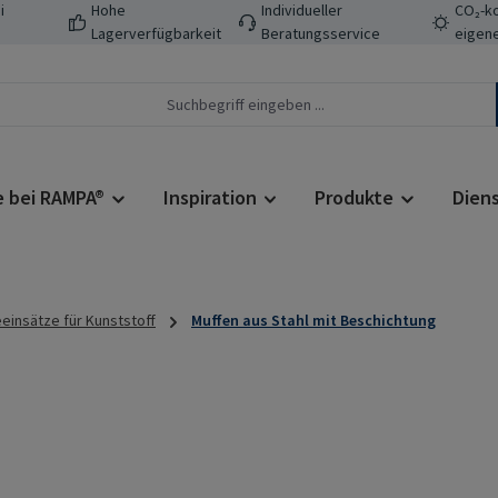
i
Hohe
Individueller
CO₂-ko
Lagerverfügbarkeit
Beratungsservice
eigene
e bei RAMPA®
Inspiration
Produkte
Dien
insätze für Kunststoff
Muffen aus Stahl mit Beschichtung
Regulärer Prei