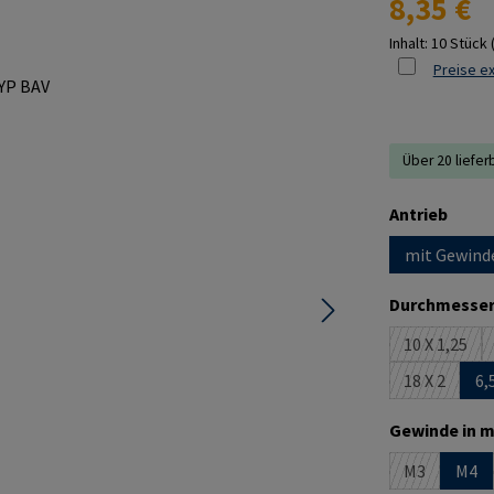
8,35 €
Inhalt:
10 Stück
Preise ex
Über 20 liefer
ausw
Antrieb
mit Gewind
Durchmesser
10 X 1,25
(Diese Op
18 X 2
6,
(Diese Opti
Gewinde in m
M3
M4
(Diese Optio