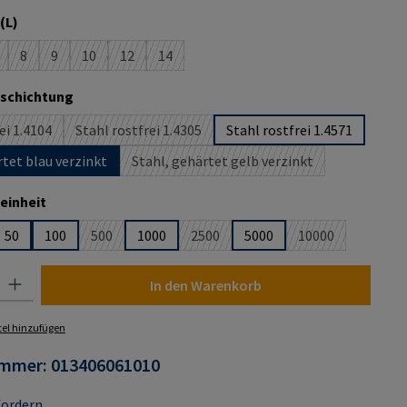
auswählen
(L)
8
9
10
12
14
 ist zurzeit nicht verfügbar.)
Diese Option ist zurzeit nicht verfügbar.)
(Diese Option ist zurzeit nicht verfügbar.)
(Diese Option ist zurzeit nicht verfügbar.)
(Diese Option ist zurzeit nicht verfügbar.)
(Diese Option ist zurzeit nicht verfügbar.)
(Diese Option ist zurzeit nicht verfügbar.)
auswählen
eschichtung
ei 1.4104
Stahl rostfrei 1.4305
Stahl rostfrei 1.4571
iese Option ist zurzeit nicht verfügbar.)
(Diese Option ist zurzeit nicht verfügbar.)
rtet blau verzinkt
Stahl, gehärtet gelb verzinkt
(Diese Option ist zurzeit nicht ver
auswählen
einheit
50
100
500
1000
2500
5000
10000
e Option ist zurzeit nicht verfügbar.)
(Diese Option ist zurzeit nicht verfügbar.)
(Diese Option ist zurzeit nicht verfügb
(Diese Option ist
 Gib den gewünschten Wert ein oder benutze die Schaltflächen um die Anza
In den Warenkorb
el hinzufügen
ummer:
013406061010
fordern