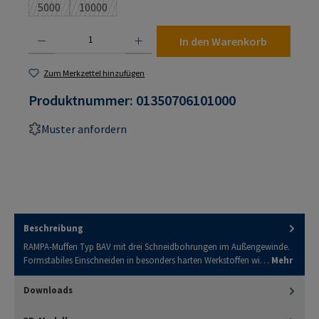
5000
10000
(Diese Option ist zurzeit nicht verfügbar.)
(Diese Option ist zurzeit nicht verfügbar.)
Produkt Anzahl: Gib den gewünschten Wert ein oder benutze die Schaltflächen um die An
In den Warenkorb
Zum Merkzettel hinzufügen
Produktnummer:
01350706101000
Muster anfordern
Beschreibung
RAMPA-Muffen Typ BAV mit drei Schneidbohrungen im Außengewinde.
Formstabiles Einschneiden in besonders harten Werkstoffen wi…
Mehr
Downloads