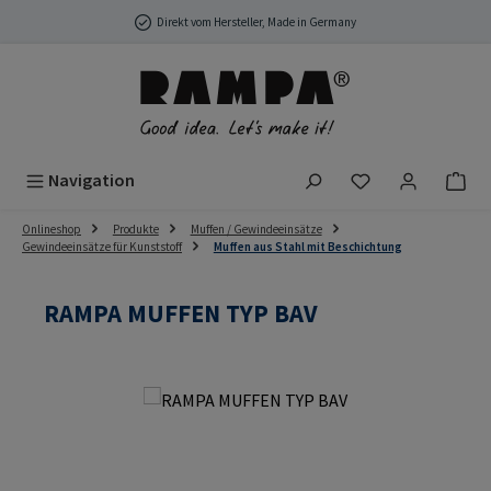
Zum Hauptinhalt springen
Direkt vom Hersteller, Made in Germany
Du hast 0 Produ
Navigation
Onlineshop
Produkte
Muffen / Gewindeeinsätze
Gewindeeinsätze für Kunststoff
Muffen aus Stahl mit Beschichtung
RAMPA MUFFEN TYP BAV
Bildergalerie überspringen