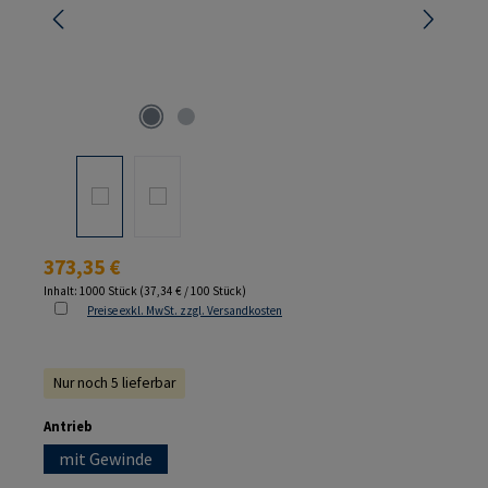
Regulärer Preis:
373,35 €
Inhalt:
1000 Stück
(37,34 € / 100 Stück)
Preise exkl. MwSt. zzgl. Versandkosten
Nur noch 5 lieferbar
auswählen
Antrieb
mit Gewinde