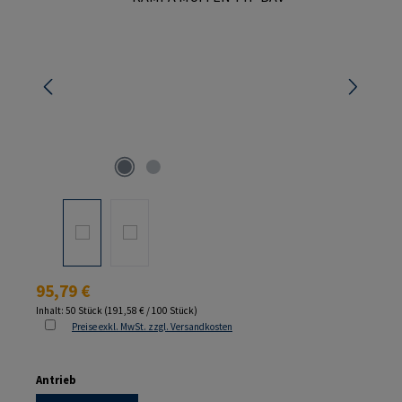
Regulärer Preis:
95,79 €
Inhalt:
50 Stück
(191,58 € / 100 Stück)
Preise exkl. MwSt. zzgl. Versandkosten
auswählen
Antrieb