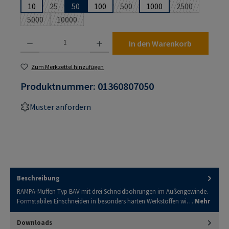
10
25
50
100
500
1000
2500
(Diese Option ist zurzeit nicht verfügbar.)
(Diese Option ist zurzeit nicht ver
(Diese Option i
5000
10000
(Diese Option ist zurzeit nicht verfügbar.)
(Diese Option ist zurzeit nicht verfügbar.)
Produkt Anzahl: Gib den gewünschten Wert ein oder benutze die Schaltflächen um die An
In den Warenkorb
Zum Merkzettel hinzufügen
Produktnummer:
01360807050
Muster anfordern
Beschreibung
RAMPA-Muffen Typ BAV mit drei Schneidbohrungen im Außengewinde.
Formstabiles Einschneiden in besonders harten Werkstoffen wi…
Mehr
Downloads