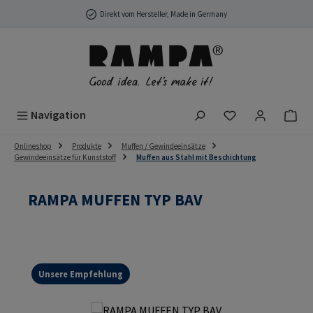
Zum Hauptinhalt springen
Direkt vom Hersteller, Made in Germany
Du hast 0 Produ
Navigation
Onlineshop
Produkte
Muffen / Gewindeeinsätze
Gewindeeinsätze für Kunststoff
Muffen aus Stahl mit Beschichtung
RAMPA MUFFEN TYP BAV
Unsere Empfehlung
Bildergalerie überspringen