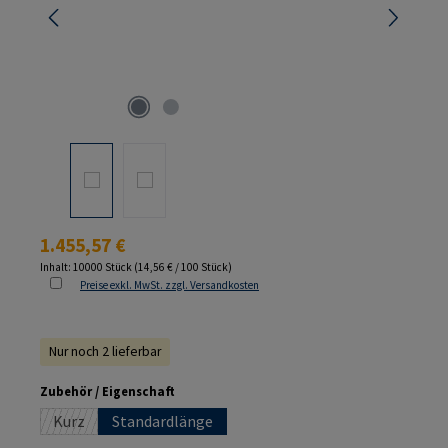
Regulärer Preis:
1.455,57 €
Inhalt:
10000 Stück
(14,56 € / 100 Stück)
Preise exkl. MwSt. zzgl. Versandkosten
Nur noch 2 lieferbar
auswählen
Zubehör / Eigenschaft
Kurz
Standardlänge
(Diese Option ist zurzeit nicht verfügbar.)