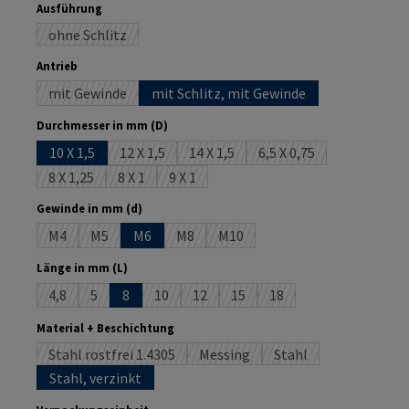
auswählen
Ausführung
ohne Schlitz
(Diese Option ist zurzeit nicht verfügbar.)
auswählen
Antrieb
mit Gewinde
mit Schlitz, mit Gewinde
(Diese Option ist zurzeit nicht verfügbar.)
auswählen
Durchmesser in mm (D)
10 X 1,5
12 X 1,5
14 X 1,5
6,5 X 0,75
(Diese Option ist zurzeit nicht verfügbar.)
(Diese Option ist zurzeit nicht verfüg
(Diese Option ist zurze
8 X 1,25
8 X 1
9 X 1
(Diese Option ist zurzeit nicht verfügbar.)
(Diese Option ist zurzeit nicht verfügbar.)
(Diese Option ist zurzeit nicht verfügbar.)
auswählen
Gewinde in mm (d)
M4
M5
M6
M8
M10
(Diese Option ist zurzeit nicht verfügbar.)
(Diese Option ist zurzeit nicht verfügbar.)
(Diese Option ist zurzeit nicht verfügbar.)
(Diese Option ist zurzeit nicht ve
auswählen
Länge in mm (L)
4,8
5
8
10
12
15
18
(Diese Option ist zurzeit nicht verfügbar.)
(Diese Option ist zurzeit nicht verfügbar.)
(Diese Option ist zurzeit nicht verfügbar.)
(Diese Option ist zurzeit nicht verfügba
(Diese Option ist zurzeit nicht 
(Diese Option ist zurzeit
auswählen
Material + Beschichtung
Stahl rostfrei 1.4305
Messing
Stahl
(Diese Option ist zurzeit nicht verfügbar.)
(Diese Option ist zurzeit nicht ver
(Diese Option ist zurz
Stahl, verzinkt