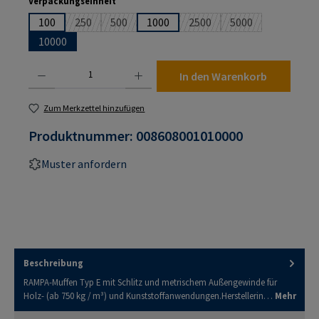
auswählen
Verpackungseinheit
100
250
500
1000
2500
5000
(Diese Option ist zurzeit nicht verfügbar.)
(Diese Option ist zurzeit nicht verfügbar.)
(Diese Option ist zurzeit nic
(Diese Option ist z
10000
Produkt Anzahl: Gib den gewünschten Wert ein oder benutze die Schaltflächen um die An
In den Warenkorb
Zum Merkzettel hinzufügen
Produktnummer:
008608001010000
Muster anfordern
Beschreibung
RAMPA-Muffen Typ E mit Schlitz und metrischem Außengewinde für
Holz- (ab 750 kg / m³) und Kunststoffanwendungen.Herstellerin…
Mehr