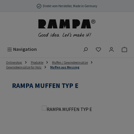
Zum Hauptinhalt springen
Direkt vom Hersteller, Made in Germany
Du hast 0 Produ
Navigation
Onlineshop
Produkte
Muffen / Gewindeeinsätze
Gewindeeinsätze für Holz
Muffen aus Messing
RAMPA MUFFEN TYP E
Bildergalerie überspringen