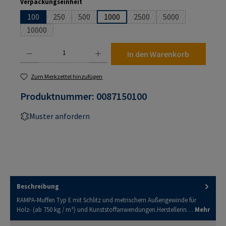
auswählen
Verpackungseinheit
100
250
500
1000
2500
5000
(Diese Option ist zurzeit nicht verfügbar.)
(Diese Option ist zurzeit nicht verfügbar.)
(Diese Option ist zurzeit nic
(Diese Option ist z
10000
(Diese Option ist zurzeit nicht verfügbar.)
Produkt Anzahl: Gib den gewünschten Wert ein oder benutze die Schaltflächen um die An
In den Warenkorb
Zum Merkzettel hinzufügen
Produktnummer:
0087150100
Muster anfordern
Beschreibung
RAMPA-Muffen Typ E mit Schlitz und metrischem Außengewinde für
Holz- (ab 750 kg / m³) und Kunststoffanwendungen.Herstellerin…
Mehr