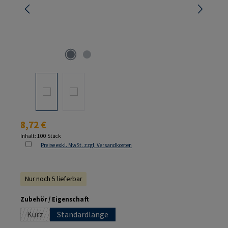
Regulärer Preis:
8,72 €
Inhalt:
100 Stück
Preise exkl. MwSt. zzgl. Versandkosten
Nur noch 5 lieferbar
auswählen
Zubehör / Eigenschaft
Kurz
Standardlänge
(Diese Option ist zurzeit nicht verfügbar.)