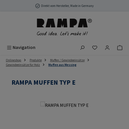
Zum Hauptinhalt springen
Direkt vom Hersteller, Made in Germany
Du hast 0 Produ
Navigation
Onlineshop
Produkte
Muffen / Gewindeeinsätze
Gewindeeinsätze für Holz
Muffen aus Messing
RAMPA MUFFEN TYP E
Bildergalerie überspringen