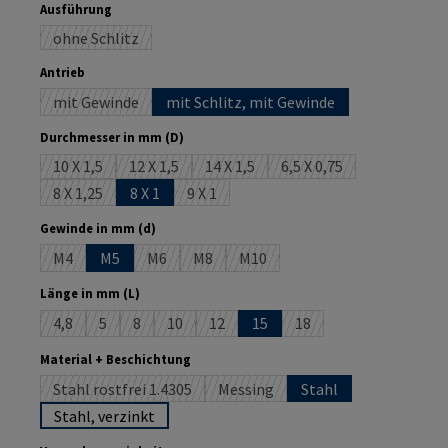
auswählen
Ausführung
ohne Schlitz
(Diese Option ist zurzeit nicht verfügbar.)
auswählen
Antrieb
mit Gewinde
mit Schlitz, mit Gewinde
(Diese Option ist zurzeit nicht verfügbar.)
auswählen
Durchmesser in mm (D)
10 X 1,5
12 X 1,5
14 X 1,5
6,5 X 0,75
(Diese Option ist zurzeit nicht verfügbar.)
(Diese Option ist zurzeit nicht verfügbar.)
(Diese Option ist zurzeit nicht verfüg
(Diese Option ist zurzei
8 X 1,25
8 X 1
9 X 1
(Diese Option ist zurzeit nicht verfügbar.)
(Diese Option ist zurzeit nicht verfügbar.)
auswählen
Gewinde in mm (d)
M4
M5
M6
M8
M10
(Diese Option ist zurzeit nicht verfügbar.)
(Diese Option ist zurzeit nicht verfügbar.)
(Diese Option ist zurzeit nicht verfügbar.)
(Diese Option ist zurzeit nicht ve
auswählen
Länge in mm (L)
4,8
5
8
10
12
15
18
(Diese Option ist zurzeit nicht verfügbar.)
(Diese Option ist zurzeit nicht verfügbar.)
(Diese Option ist zurzeit nicht verfügbar.)
(Diese Option ist zurzeit nicht verfügbar.)
(Diese Option ist zurzeit nicht verfügba
(Diese Option ist zurzeit
auswählen
Material + Beschichtung
Stahl rostfrei 1.4305
Messing
Stahl
(Diese Option ist zurzeit nicht verfügbar.)
(Diese Option ist zurzeit nicht ver
Stahl, verzinkt