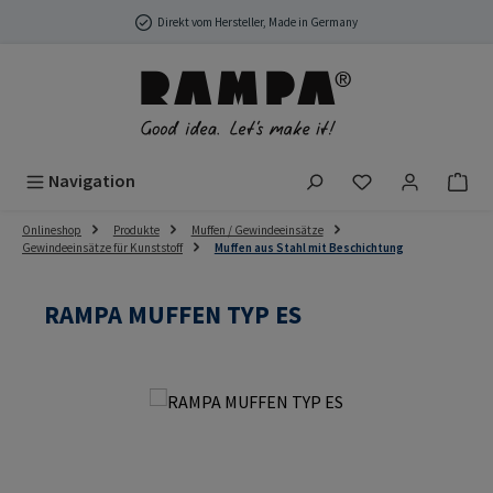
Zum Hauptinhalt springen
Direkt vom Hersteller, Made in Germany
Du hast 0 Produ
Navigation
Onlineshop
Produkte
Muffen / Gewindeeinsätze
Gewindeeinsätze für Kunststoff
Muffen aus Stahl mit Beschichtung
RAMPA MUFFEN TYP ES
Bildergalerie überspringen