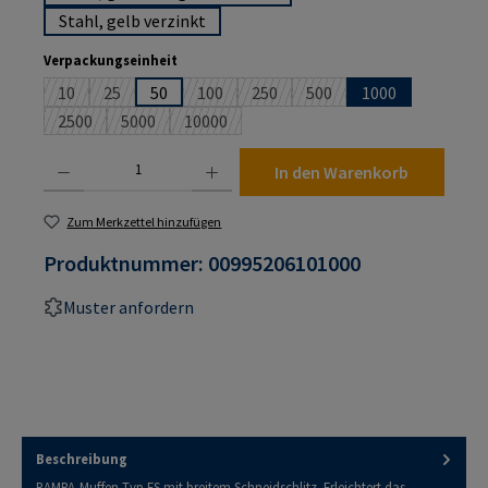
Stahl, gelb verzinkt
auswählen
Verpackungseinheit
10
25
50
100
250
500
1000
(Diese Option ist zurzeit nicht verfügbar.)
(Diese Option ist zurzeit nicht verfügbar.)
(Diese Option ist zurzeit nicht verfügbar.)
(Diese Option ist zurzeit nicht verf
(Diese Option ist zurzeit n
2500
5000
10000
(Diese Option ist zurzeit nicht verfügbar.)
(Diese Option ist zurzeit nicht verfügbar.)
(Diese Option ist zurzeit nicht verfügbar.)
Produkt Anzahl: Gib den gewünschten Wert ein oder benutze die Schaltflächen um die An
In den Warenkorb
Zum Merkzettel hinzufügen
Produktnummer:
00995206101000
Muster anfordern
Beschreibung
RAMPA-Muffen Typ ES mit breitem Schneidschlitz. Erleichtert das