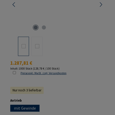
Regulärer Preis:
1.287,81 €
Inhalt:
1000 Stück
(128,78 € / 100 Stück)
Preise exkl. MwSt. zzgl. Versandkosten
Nur noch 3 lieferbar
auswählen
Antrieb
mit Gewinde