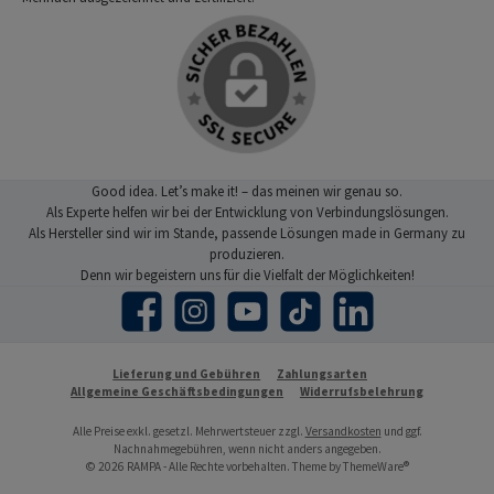
Good idea. Let’s make it! – das meinen wir genau so.
Als Experte helfen wir bei der Entwicklung von Verbindungslösungen.
Als Hersteller sind wir im Stande, passende Lösungen made in Germany zu
produzieren.
Denn wir begeistern uns für die Vielfalt der Möglichkeiten!
Facebook
Instagram
YouTube
TikTok
LinkedIn
Lieferung und Gebühren
Zahlungsarten
Allgemeine Geschäftsbedingungen
Widerrufsbelehrung
Alle Preise exkl. gesetzl. Mehrwertsteuer zzgl.
Versandkosten
und ggf.
Nachnahmegebühren, wenn nicht anders angegeben.
© 2026 RAMPA - Alle Rechte vorbehalten. Theme by
ThemeWare®