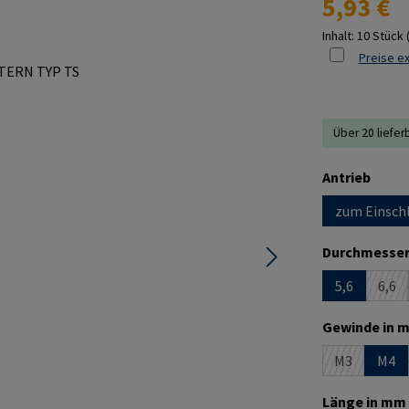
5,93 €
Inhalt:
10 Stück
Preise ex
Über 20 liefer
ausw
Antrieb
zum Einsch
Durchmesser
5,6
6,6
(Die
Gewinde in m
M3
M4
(Diese Optio
Länge in mm 