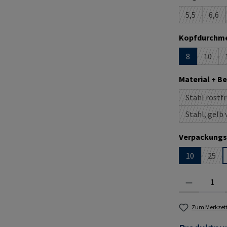
5,5
6,6
(Diese Optio
(Die
Kopfdurchme
8
10
(Diese
Material + B
Stahl rostfr
(D
Stahl, gelb 
(D
Verpackungs
10
25
(Dies
Produkt Anzahl:
Zum Merkzett