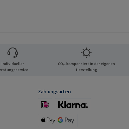
Individueller
CO₂-kompensiert in der eigenen
eratungsservice
Herstellung
Zahlungsarten
iDeal (via Stripe)
Klarna (via Stripe)