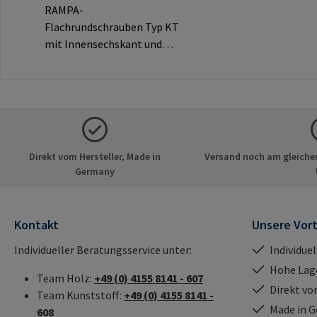
TYP KT
RAMPA-
Flachrundschrauben Typ KT
mit Innensechskant und
dekorativem Rundkopf für
sichtbare
Verbindungen.Herstellerinf
ormationen: RAMPA GmbH
& Co. KG Auf der Heide 8
21514 Büchen Deutschland
Direkt vom Hersteller, Made in
Versand noch am gleichen
E-Mail: mail@rampa.com
Germany
Kontakt
Unsere Vort
Individueller Beratungsservice unter:
Individue
Hohe Lag
Team Holz:
+49 (0) 4155 8141 - 607
Direkt vo
Team Kunststoff:
+49 (0) 4155 8141 -
Made in 
608