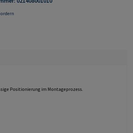
ummer:
021408001010
fordern
sige Positionierung im Montageprozess.