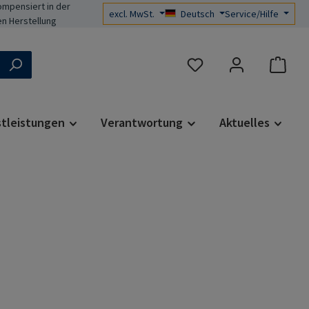
mpensiert in der
excl. MwSt.
Deutsch
Service/Hilfe
n Herstellung
Du hast 0 Produkte auf d
stleistungen
Verantwortung
Aktuelles
s: