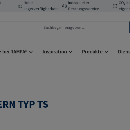
i
Hohe
Individueller
CO₂-ko
Lagerverfügbarkeit
Beratungsservice
eigene
e bei RAMPA®
Inspiration
Produkte
Dien
RN TYP TS
Regulärer Prei