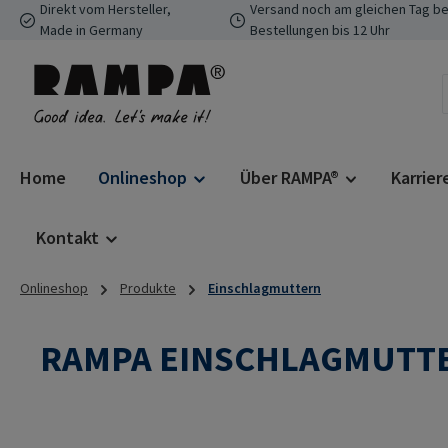
Direkt vom Hersteller,
Versand noch am gleichen Tag be
 Hauptinhalt springen
Zur Suche springen
Zur Hauptnavigation springen
Made in Germany
Bestellungen bis 12 Uhr
Home
Onlineshop
Über RAMPA®
Karrier
Kontakt
Onlineshop
Produkte
Einschlagmuttern
RAMPA EINSCHLAGMUTTE