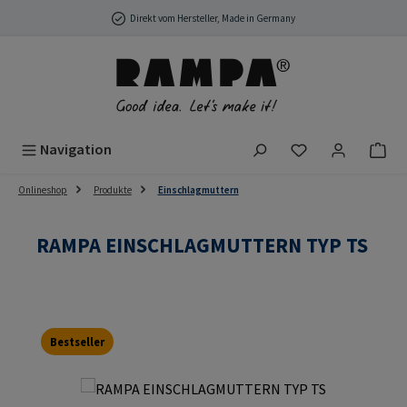
Zum Hauptinhalt springen
Direkt vom Hersteller, Made in Germany
Du hast 0 Produ
Navigation
Onlineshop
Produkte
Einschlagmuttern
RAMPA EINSCHLAGMUTTERN TYP TS
Bestseller
Bildergalerie überspringen