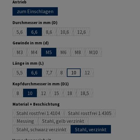
auswählen
Antrieb
zum Einschlagen
auswählen
Durchmesser in mm (D)
5,6
6,6
8,6
10,6
12,6
(Diese Option ist zurzeit nicht verfügbar.)
(Diese Option ist zurzeit nicht verfügbar.)
(Diese Option ist zurzeit nicht verfügbar.
(Diese Option ist zurzeit nicht 
auswählen
Gewinde in mm (d)
M3
M4
M5
M6
M8
M10
(Diese Option ist zurzeit nicht verfügbar.)
(Diese Option ist zurzeit nicht verfügbar.)
(Diese Option ist zurzeit nicht verfügbar.)
(Diese Option ist zurzeit nicht ver
(Diese Option ist zurzeit 
auswählen
Länge in mm (L)
5,5
6,6
7,7
8
10
12
(Diese Option ist zurzeit nicht verfügbar.)
(Diese Option ist zurzeit nicht verfügbar.)
(Diese Option ist zurzeit nicht verfügbar.)
(Diese Option ist zurzeit nic
auswählen
Kopfdurchmesser in mm (D1)
8
10
12
15
18
18,5
(Diese Option ist zurzeit nicht verfügbar.)
(Diese Option ist zurzeit nicht verfügbar.)
(Diese Option ist zurzeit nicht verfügbar.)
(Diese Option ist zurzeit nicht verfügb
(Diese Option ist zurzeit nicht
auswählen
Material + Beschichtung
Stahl rostfrei 1.4104
Stahl rostfrei 1.4305
(Diese Option ist zurzeit nicht verfügbar.)
(Diese Option ist zurzeit ni
Messing
Stahl, gelb verzinkt
(Diese Option ist zurzeit nicht verfügbar.)
(Diese Option ist zurzeit nicht verfügbar.)
Stahl, schwarz verzinkt
Stahl, verzinkt
(Diese Option ist zurzeit nicht verfügbar.)
auswählen