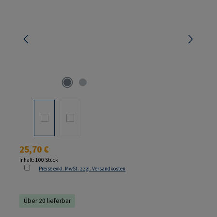
Regulärer Preis:
25,70 €
Inhalt:
100 Stück
Preise exkl. MwSt. zzgl. Versandkosten
Über 20 lieferbar