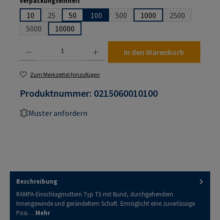
Verpackungseinheit
10
25
50
100
500
1000
2500
(Diese Option ist zurzeit nicht verfügbar.)
(Diese Option ist zurzeit nicht ver
(Diese Option i
5000
10000
(Diese Option ist zurzeit nicht verfügbar.)
Produkt Anzahl: Gib den gewünschten Wert ein oder benutze die Schaltflächen um die An
In den Warenkorb
Zum Merkzettel hinzufügen
Produktnummer:
0215060010100
Muster anfordern
Beschreibung
RAMPA-Einschlagmuttern Typ TS mit Bund, durchgehendem
Innengewinde und gerändeltem Schaft. Ermöglicht eine zuverlässige
Posi…
Mehr