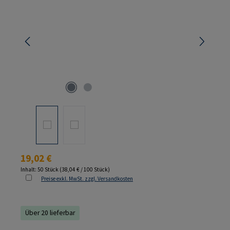
Regulärer Preis:
19,02 €
Inhalt:
50 Stück
(38,04 € / 100 Stück)
Preise exkl. MwSt. zzgl. Versandkosten
Über 20 lieferbar