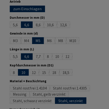
auswählen
Antrieb
zum Einschlagen
auswählen
Durchmesser in mm (D)
5,6
6,6
8,6
10,6
12,6
(Diese Option ist zurzeit nicht verfügbar.)
(Diese Option ist zurzeit nicht verfügbar.)
(Diese Option ist zurzeit nicht verfügbar.
(Diese Option ist zurzeit nicht 
auswählen
Gewinde in mm (d)
M3
M4
M5
M6
M8
M10
(Diese Option ist zurzeit nicht verfügbar.)
(Diese Option ist zurzeit nicht verfügbar.)
(Diese Option ist zurzeit nicht verfügbar.)
(Diese Option ist zurzeit nicht ver
(Diese Option ist zurzeit 
auswählen
Länge in mm (L)
5,5
6,6
7,7
8
10
12
(Diese Option ist zurzeit nicht verfügbar.)
(Diese Option ist zurzeit nicht verfügbar.)
(Diese Option ist zurzeit nicht verfügbar.)
(Diese Option ist zurzeit nicht verfü
(Diese Option ist zurzeit nich
auswählen
Kopfdurchmesser in mm (D1)
8
10
12
15
18
18,5
(Diese Option ist zurzeit nicht verfügbar.)
(Diese Option ist zurzeit nicht verfügbar.)
(Diese Option ist zurzeit nicht verfügbar.)
(Diese Option ist zurzeit nicht verfügb
(Diese Option ist zurzeit nicht
auswählen
Material + Beschichtung
Stahl rostfrei 1.4104
Stahl rostfrei 1.4305
(Diese Option ist zurzeit nicht verfügbar.)
(Diese Option ist zurzeit ni
Messing
Stahl, gelb verzinkt
(Diese Option ist zurzeit nicht verfügbar.)
(Diese Option ist zurzeit nicht verfügbar.)
Stahl, schwarz verzinkt
Stahl, verzinkt
(Diese Option ist zurzeit nicht verfügbar.)
auswählen