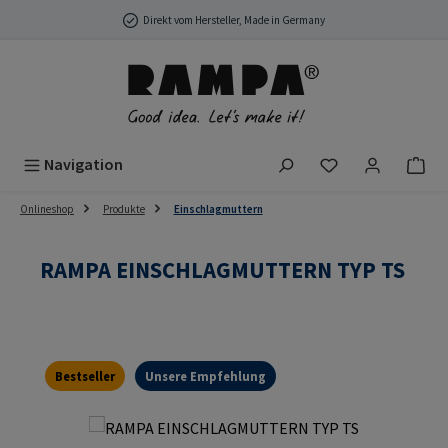
Zum Hauptinhalt springen
Direkt vom Hersteller, Made in Germany
Du hast 0 Produ
Navigation
Onlineshop
Produkte
Einschlagmuttern
RAMPA EINSCHLAGMUTTERN TYP TS
Bestseller
Unsere Empfehlung
Bildergalerie überspringen