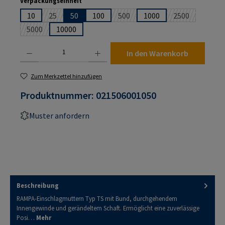
Verpackungseinheit
10
25
50
100
500
1000
2500
(Diese Option ist zurzeit nicht verfügbar.)
(Diese Option ist zurzeit nicht ver
(Diese Option i
5000
10000
(Diese Option ist zurzeit nicht verfügbar.)
Produkt Anzahl: Gib den gewünschten Wert ein oder benutze die Schaltflächen um die An
In den Warenkorb
Zum Merkzettel hinzufügen
Produktnummer:
021506001050
Muster anfordern
Beschreibung
RAMPA-Einschlagmuttern Typ TS mit Bund, durchgehendem
Innengewinde und gerändeltem Schaft. Ermöglicht eine zuverlässige
Posi…
Mehr