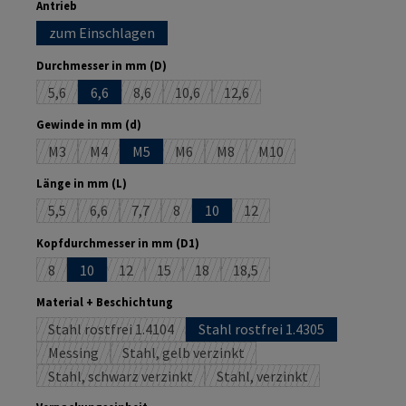
auswählen
Antrieb
zum Einschlagen
auswählen
Durchmesser in mm (D)
5,6
6,6
8,6
10,6
12,6
(Diese Option ist zurzeit nicht verfügbar.)
(Diese Option ist zurzeit nicht verfügbar.)
(Diese Option ist zurzeit nicht verfügbar.
(Diese Option ist zurzeit nicht 
auswählen
Gewinde in mm (d)
M3
M4
M5
M6
M8
M10
(Diese Option ist zurzeit nicht verfügbar.)
(Diese Option ist zurzeit nicht verfügbar.)
(Diese Option ist zurzeit nicht verfügbar.)
(Diese Option ist zurzeit nicht ver
(Diese Option ist zurzeit 
auswählen
Länge in mm (L)
5,5
6,6
7,7
8
10
12
(Diese Option ist zurzeit nicht verfügbar.)
(Diese Option ist zurzeit nicht verfügbar.)
(Diese Option ist zurzeit nicht verfügbar.)
(Diese Option ist zurzeit nicht verfügbar.)
(Diese Option ist zurzeit nich
auswählen
Kopfdurchmesser in mm (D1)
8
10
12
15
18
18,5
(Diese Option ist zurzeit nicht verfügbar.)
(Diese Option ist zurzeit nicht verfügbar.)
(Diese Option ist zurzeit nicht verfügbar.)
(Diese Option ist zurzeit nicht verfügb
(Diese Option ist zurzeit nicht
auswählen
Material + Beschichtung
Stahl rostfrei 1.4104
Stahl rostfrei 1.4305
(Diese Option ist zurzeit nicht verfügbar.)
Messing
Stahl, gelb verzinkt
(Diese Option ist zurzeit nicht verfügbar.)
(Diese Option ist zurzeit nicht verfügbar.)
Stahl, schwarz verzinkt
Stahl, verzinkt
(Diese Option ist zurzeit nicht verfügbar.)
(Diese Option ist zurzeit n
auswählen