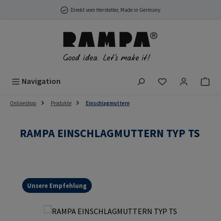
Zum Hauptinhalt springen
Direkt vom Hersteller, Made in Germany
Du hast 0 Produ
Navigation
Onlineshop
Produkte
Einschlagmuttern
RAMPA EINSCHLAGMUTTERN TYP TS
Unsere Empfehlung
Bildergalerie überspringen