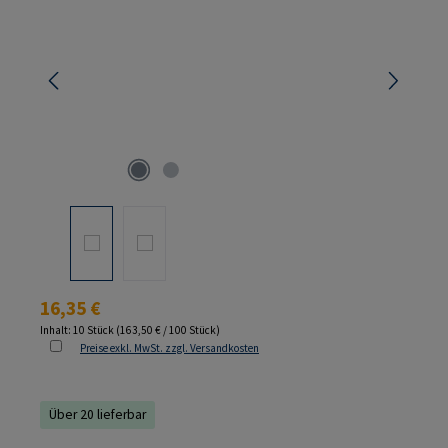
Regulärer Preis:
16,35 €
Inhalt:
10 Stück
(163,50 € / 100 Stück)
Preise exkl. MwSt. zzgl. Versandkosten
Über 20 lieferbar