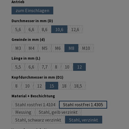
auswählen
Antrieb
zum Einschlagen
(Diese Option ist zurzeit nicht verfügbar.)
auswählen
Durchmesser in mm (D)
5,6
6,6
8,6
10,6
12,6
(Diese Option ist zurzeit nicht verfügbar.)
(Diese Option ist zurzeit nicht verfügbar.)
(Diese Option ist zurzeit nicht verfügbar.)
(Diese Option ist zurzeit nicht verfügbar.
(Diese Option ist zurzeit nicht 
auswählen
Gewinde in mm (d)
M3
M4
M5
M6
M8
M10
(Diese Option ist zurzeit nicht verfügbar.)
(Diese Option ist zurzeit nicht verfügbar.)
(Diese Option ist zurzeit nicht verfügbar.)
(Diese Option ist zurzeit nicht verfügbar.)
(Diese Option ist zurzeit nicht ver
(Diese Option ist zurzeit 
auswählen
Länge in mm (L)
5,5
6,6
7,7
8
10
12
(Diese Option ist zurzeit nicht verfügbar.)
(Diese Option ist zurzeit nicht verfügbar.)
(Diese Option ist zurzeit nicht verfügbar.)
(Diese Option ist zurzeit nicht verfügbar.)
(Diese Option ist zurzeit nicht verfü
(Diese Option ist zurzeit nich
auswählen
Kopfdurchmesser in mm (D1)
8
10
12
15
18
18,5
(Diese Option ist zurzeit nicht verfügbar.)
(Diese Option ist zurzeit nicht verfügbar.)
(Diese Option ist zurzeit nicht verfügbar.)
(Diese Option ist zurzeit nicht verfügbar.)
(Diese Option ist zurzeit nicht verfügb
(Diese Option ist zurzeit nicht
auswählen
Material + Beschichtung
Stahl rostfrei 1.4104
Stahl rostfrei 1.4305
(Diese Option ist zurzeit nicht verfügbar.)
Messing
Stahl, gelb verzinkt
(Diese Option ist zurzeit nicht verfügbar.)
(Diese Option ist zurzeit nicht verfügbar.)
Stahl, schwarz verzinkt
Stahl, verzinkt
(Diese Option ist zurzeit nicht verfügbar.)
(Diese Option ist zurzeit n