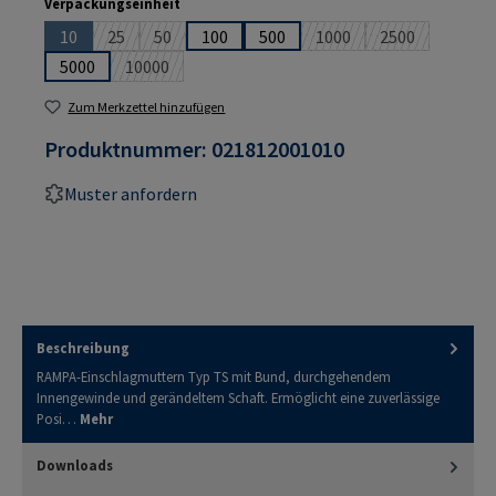
auswählen
Verpackungseinheit
10
25
50
100
500
1000
2500
(Diese Option ist zurzeit nicht verfügbar.)
(Diese Option ist zurzeit nicht verfügbar.)
(Diese Option ist zurzeit nicht verfügbar.)
(Diese Option ist zurzeit
(Diese Option i
5000
10000
(Diese Option ist zurzeit nicht verfügbar.)
Zum Merkzettel hinzufügen
Produktnummer:
021812001010
Muster anfordern
Beschreibung
RAMPA-Einschlagmuttern Typ TS mit Bund, durchgehendem
Innengewinde und gerändeltem Schaft. Ermöglicht eine zuverlässige
Posi…
Mehr
Downloads