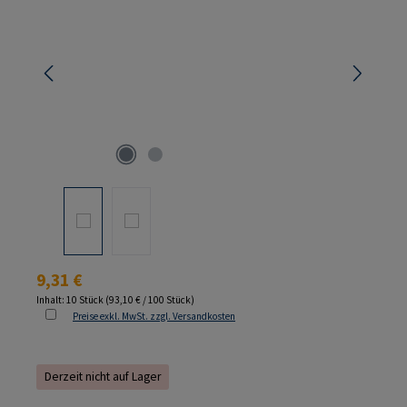
Regulärer Preis:
9,31 €
Inhalt:
10 Stück
(93,10 € / 100 Stück)
Preise exkl. MwSt. zzgl. Versandkosten
Derzeit nicht auf Lager