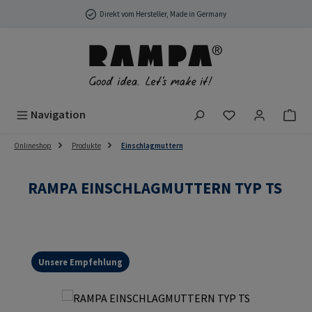
Zum Hauptinhalt springen
Direkt vom Hersteller, Made in Germany
Du hast 0 Produ
Navigation
Onlineshop
Produkte
Einschlagmuttern
RAMPA EINSCHLAGMUTTERN TYP TS
Unsere Empfehlung
Bildergalerie überspringen